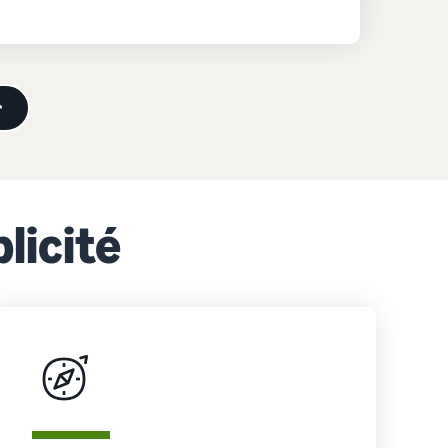
r
licité