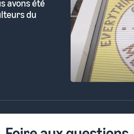
e mettre ses
é par des
s à acheter.
Foire aux questions