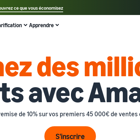
uvrez ce que vous économisez
Sélectionnez votre langue préférée
arification
Apprendre
中文 - CN
Exemples:
Vendre sur Amazon
Expédié par Amazon
English - GB
Voici ce qui peut vous aider
Développez vos opérations
Explorez d'autres outils et programmes
Estimer les frais et les coûts
Guides
ez des mill
Français - FR
Vendez à travers l'Europe
Vendez des produits faits main
Calculateur de revenus
Qu'est-ce que le dropshipping ?
Guide du débutant
Économisez 53 % sur les frais d'expédition et développez
Vendez vos produits artisanaux dans le monde entier
Estimez vos ventes sur Amazon
Externaliser l'intégralité du processus de livraison des
A savoir avant de commencer à vendre
votre activité dans toute l'Union européenne
produits, du fabricant au client
nts avec Am
Guide du Nouveau Vendeur
Amazon Renewed
Estimez les frais d'expédition
Traitez les commandes multi-canaux
Produits les plus vendus en ligne
Débloquez les actions recommandées qui peuvent vous
Vendez des produits reconditionnés et d'occasion à des
Comparez les coûts par méthode d'expédition
aider à vendre 9 fois plus la première année
Utilisez votre stock Expédié par Amazon pour les ventes
millions de clients Amazon
Trouvez des produits tendance pour votre entreprise en
sur d'autres canaux
ligne
remise de 10% sur vos premiers 45 000€ de ventes
Expédié par Amazon
Partenaire de vente App Store
Produits à bas prix
Gestion des stocks pour le commerce
Externalisez l'expédition, les retours et le service client
Découvrez des partenaires logiciels approuvés par
électronique
Vendez des produits à bas prix et atteignez des millions
Amazon
Guide de base sur le fonctionnement de la gestion des
S'inscrire
de clients dans le monde entier
Registre des marques