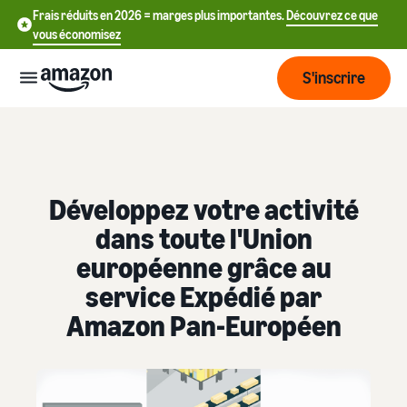
Frais réduits en 2026 = marges plus importantes.
Découvrez ce que
vous économisez
S'inscrire
Commencer
Commencez
Développez votre activité
Expédier
中
à vendre
dans toute l'Union
sur Amazon
文
européenne grâce au
Vue
-
Grandir
d'ensemble
CN
Introduction à la vente
service Expédié par
de la
Comment devenir un
Amazon Pan-Européen
logistique
Touchez
English
Tarification
vendeur Amazon
plus de
- GB
clients
Expédié par Amazon
Créez votre compte
Français
Connaître
Apprendre
vendeur
Externalisez la gestion des
- FR