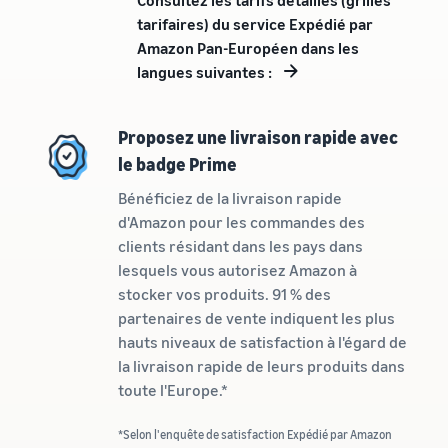
Inscrivez
à vendre
locale en
tarifaires) du service Expédié par
votre
une
marque
Amazon Pan-Européen dans les
Trouvez votre
entreprise
auprès
langues suivantes :
catégorie de produits
prospère.
d'Amazon
Réduisez
Découvrez ce qui se vend
Une histoire
pour accéder
vos frais
vraie, une
à une suite
Proposez une livraison rapide avec
d'expédition
croissance
d'outils de
Comment vendre de la
le badge Prime
pour vos
réelle.
nourriture pour
création de
produits à
animaux en ligne
Pourriez-
marque et à
Bénéficiez de la livraison rapide
bas prix
vous être le
Développez votre
des
d'Amazon pour les commandes des
prochain?
entreprise d'aliments pour
avantages de
Découvrez les
clients résidant dans les pays dans
animaux
protection
tarifs Prix bas
lesquels vous autorisez Amazon à
Expédié par
stocker vos produits. 91 % des
Amazon pour les
Comment vendre des
partenaires de vente indiquent les plus
produits éligibles
compléments
alimentaires en ligne
dont le prix est
hauts niveaux de satisfaction à l'égard de
inférieur ou égal à
Développez vos ventes de
la livraison rapide de leurs produits dans
€20.
compléments alimentaires
toute l'Europe.*
en ligne
*Selon l'enquête de satisfaction Expédié par Amazon