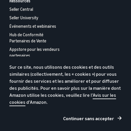
Ressources
Seller Central
Seller University
Événements et webinaires
Hub de Conformité
Partenaires de Vente
Appstore pour les vendeurs
partenaires
Rapport 2024 relatif aux
Sur ce site, nous utilisons des cookies et des outils
vendeurs partenaires
similaires (collectivement, les « cookies ») pour vous
européens
fournir des services et les améliorer et pour diffuser
Contactez-nous
des publicités. Pour en savoir plus sur la manière dont
Amazon utilise les cookies, veuillez lire l’
Avis sur les
cookies
d’Amazon.
Politique de confidentialité
Cookies
Continuer sans accepter
Conditions générales
© 2026 Amazon.com, Inc. et ses sous filiales.