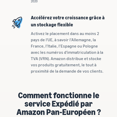
2020
Comment vendre des
écouteurs en ligne
Vendez des écouteurs à des
Accélérez votre croissance grâce à
clients du monde entier
un stockage flexible
Comment vendre des T-
Activez le placement dans au moins 2
shirts en ligne
pays de l'UE, à savoir l’Allemagne, la
Développez votre marque
France, l’Italie, l’Espagne ou Pologne
de T-shirts
avec les numéros d'immatriculation à la
TVA (VRN). Amazon distribue et stocke
vos produits gratuitement, le tout à
proximité de la demande de vos clients.
Comment fonctionne le
service Expédié par
Amazon Pan-Européen ?