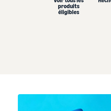
Voir tous les
Rech
produits
éligibles