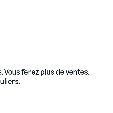
ligne
Comment vendre des écouteurs en ligne
Vendez des écouteurs à des clients du monde entier
Comment vendre des T-shirts en ligne
Développez votre marque de T-shirts
. Vous ferez plus de ventes.
uliers.