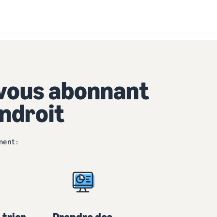
 vous abonnant
endroit
ment :