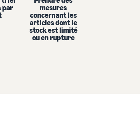
 trier
Prendre des
s par
mesures
t
concernant les
articles dont le
stock est limité
ou en rupture