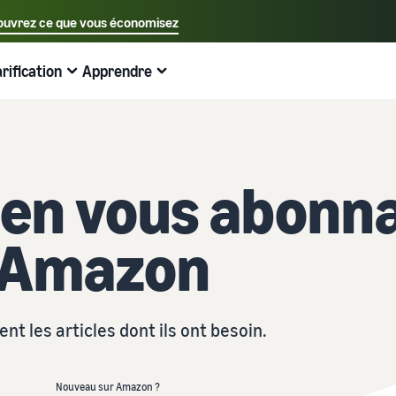
uvrez ce que vous économisez
Sélectionnez votre langue préférée
arification
Apprendre
中文 - CN
Exemples:
Vendre sur Amazon
Expédié par Amazon
English - GB
Voici ce qui peut vous aider
Développez vos opérations
Explorez d'autres outils et programmes
Estimer les frais et les coûts
Guides
Français - FR
Guide du débutant
Vendez à travers l'Europe
Vendez des produits faits main
Calculateur de revenus
Qu'est-ce que le dropshipping ?
en vous abonn
A savoir avant de commencer à vendre
Économisez 53 % sur les frais d'expédition et développez
Vendez vos produits artisanaux dans le monde entier
Estimez vos ventes sur Amazon
Externaliser l'intégralité du processus de livraison des
votre activité dans toute l'Union européenne
produits, du fabricant au client
r Amazon
Guide du Nouveau Vendeur
Amazon Renewed
Estimez les frais d'expédition
Traitez les commandes multi-canaux
Produits les plus vendus en ligne
Débloquez les actions recommandées qui peuvent vous
Vendez des produits reconditionnés et d'occasion à des
Comparez les coûts par méthode d'expédition
aider à vendre 9 fois plus la première année
Utilisez votre stock Expédié par Amazon pour les ventes
millions de clients Amazon
Trouvez des produits tendance pour votre entreprise en
sur d'autres canaux
ligne
Expédié par Amazon
Partenaire de vente App Store
nt les articles dont ils ont besoin.
Produits à bas prix
Gestion des stocks pour le commerce
Externalisez l'expédition, les retours et le service client
Découvrez des partenaires logiciels approuvés par
électronique
Vendez des produits à bas prix et atteignez des millions
Amazon
Guide de base sur le fonctionnement de la gestion des
de clients dans le monde entier
Registre des marques
Nouveau sur Amazon ?