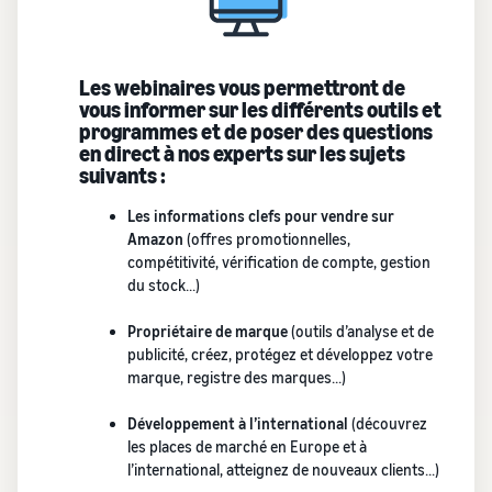
Inscrivez
à vendre
locale en
votre
une
marque
Trouvez votre
entreprise
auprès
Les webinaires vous permettront de
catégorie de produits
prospère.
d'Amazon
vous informer sur les différents outils et
Réduisez
Découvrez ce qui se vend
Une histoire
pour accéder
programmes et de poser des questions
vos frais
vraie, une
à une suite
en direct à nos experts sur les sujets
d'expédition
croissance
d'outils de
Comment vendre de la
suivants :
pour vos
réelle.
nourriture pour
création de
produits à
animaux en ligne
Pourriez-
marque et à
Les informations clefs pour vendre sur
bas prix
vous être le
Développez votre
des
Amazon
(offres promotionnelles,
prochain?
entreprise d'aliments pour
avantages de
Découvrez les
compétitivité, vérification de compte, gestion
animaux
protection
tarifs Prix bas
du stock…)
Expédié par
Amazon pour les
Comment vendre des
Propriétaire de marque
(outils d’analyse et de
produits éligibles
compléments
publicité, créez, protégez et développez votre
alimentaires en ligne
dont le prix est
marque, registre des marques…)
inférieur ou égal à
Développez vos ventes de
€20.
compléments alimentaires
Développement à l’international
(découvrez
en ligne
les places de marché en Europe et à
l’international, atteignez de nouveaux clients...)