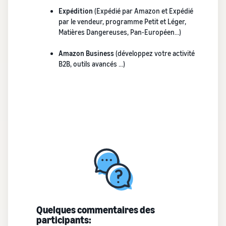
Comment vendre des
Expédition
(Expédié par Amazon et Expédié
écouteurs en ligne
par le vendeur, programme Petit et Léger,
Vendez des écouteurs à des
Matières Dangereuses, Pan-Européen…)
clients du monde entier
Amazon Business
(développez votre activité
Comment vendre des T-
B2B, outils avancés …)
shirts en ligne
Développez votre marque
de T-shirts
Quelques commentaires des
participants: