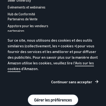
Seller University
Événements et webinaires
Hub de Conformité
Partenaires de Vente
Appstore pour les vendeurs
partenaires
Rapport 2024 relatif aux
Sur ce site, nous utilisons des cookies et des outils
vendeurs partenaires
similaires (collectivement, les « cookies ») pour vous
européens
fournir des services et les améliorer et pour diffuser
Contactez-nous
des publicités. Pour en savoir plus sur la manière dont
Amazon utilise les cookies, veuillez lire l’
Avis sur les
cookies
d’Amazon.
Politique de confidentialité
Cookies
Continuer sans accepter
Conditions générales
© 2026 Amazon.com, Inc. et ses sous filiales.
Gérer les préférences