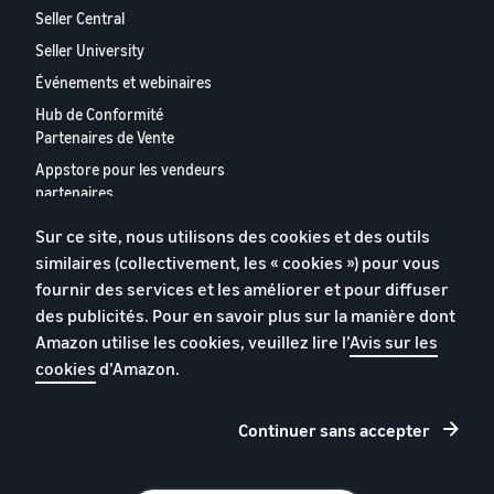
Seller Central
Seller University
Événements et webinaires
Hub de Conformité
Partenaires de Vente
Appstore pour les vendeurs
partenaires
Rapport 2024 relatif aux
Sur ce site, nous utilisons des cookies et des outils
vendeurs partenaires
similaires (collectivement, les « cookies ») pour vous
européens
fournir des services et les améliorer et pour diffuser
Contactez-nous
des publicités. Pour en savoir plus sur la manière dont
Amazon utilise les cookies, veuillez lire l’
Avis sur les
cookies
d’Amazon.
Politique de confidentialité
Cookies
Continuer sans accepter
Conditions générales
© 2026 Amazon.com, Inc. et ses sous filiales.