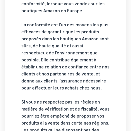
Inscrivez
à vendre
conformité, lorsque vous vendez sur les
locale en
votre
boutiques Amazon en Europe.
une
marque
Trouvez votre
entreprise
auprès
catégorie de produits
La conformité est l'un des moyens les plus
prospère.
d'Amazon
Réduisez
Découvrez ce qui se vend
Une histoire
efficaces de garantir que les produits
pour accéder
vos frais
vraie, une
à une suite
proposés dans les boutiques Amazon sont
d'expédition
croissance
d'outils de
Comment vendre de la
sûrs, de haute qualité et aussi
pour vos
réelle.
nourriture pour
création de
respectueux de l'environnement que
produits à
animaux en ligne
Pourriez-
marque et à
possible. Elle contribue également à
bas prix
vous être le
Développez votre
des
établir une relation de confiance entre nos
prochain?
entreprise d'aliments pour
avantages de
Découvrez les
clients et nos partenaires de vente, et
animaux
protection
tarifs Prix bas
donne aux clients l'assurance nécessaire
Expédié par
Amazon pour les
pour effectuer leurs achats chez nous.
Comment vendre des
produits éligibles
compléments
alimentaires en ligne
dont le prix est
Si vous ne respectez pas les règles en
inférieur ou égal à
Développez vos ventes de
matière de vérification et de fiscalité, vous
€20.
compléments alimentaires
pourriez être empêché de proposer vos
en ligne
produits à la vente dans certaines régions.
Les produits qui ne disposent pas des