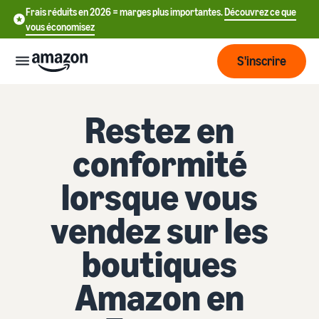
Frais réduits en 2026 = marges plus importantes.
Découvrez ce que
vous économisez
S'inscrire
Commencer
Restez en
conformité
Commencez
Expédier
中
à vendre
lorsque vous
sur Amazon
文
Vue
-
Grandir
vendez sur les
d'ensemble
CN
Introduction à la vente
de la
Comment devenir un
boutiques
logistique
Touchez
English
Tarification
vendeur Amazon
plus de
- GB
Amazon en
clients
Expédié par Amazon
Créez votre compte
Français
Connaître
Apprendre
vendeur
Externalisez la gestion des
- FR