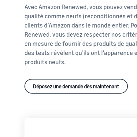
stockage gratuit avec FBA
Centre de connaissances sur la TVA
Acheminez les produits aux acheteurs
Comment votre consultant Marketplace peut vous aider à
Avec Amazon Renewed, vous pouvez vendr
vous développer sur Amazon
Tout ce que vous devez savoir sur la TVA en un seul
qualité comme neufs (reconditionnés et d’
Traitement des commandes clients
endroit
Consulter notre FAQ
Découvrez des solutions adaptées pour expédier vos
clients d’Amazon dans le monde entier. 
Consulter notre FAQ
commandes
Renewed, vous devez respecter nos critè
Consulter notre FAQ
en mesure de fournir des produits de qual
Calculateur de revenus
Calculez les frais et les coûts d'un produit en comparant
des tests révèlent qu’ils ont l’apparence
les méthodes d'expédition
produits neufs.
Consulter notre FAQ
Consulter notre FAQ
Déposez une demande dès maintenant