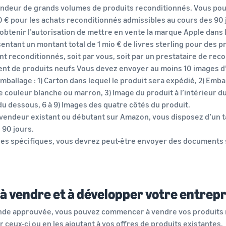
endeur de grands volumes de produits reconditionnés. Vous pou
0 € pour les achats reconditionnés admissibles au cours des 90 
btenir l’autorisation de mettre en vente la marque Apple dans
entant un montant total de 1 mio € de livres sterling pour des 
nt reconditionnés, soit par vous, soit par un prestataire de reco
nt de produits neufs Vous devez envoyer au moins 10 images d’u
emballage : 1) Carton dans lequel le produit sera expédié, 2) Emba
e couleur blanche ou marron, 3) Image du produit à l’intérieur du
 du dessous, 6 à 9) Images des quatre côtés du produit.
n vendeur existant ou débutant sur Amazon, vous disposez d’un
90 jours.
es spécifiques, vous devrez peut-être envoyer des documents 
 vendre et à développer votre entrepr
nde approuvée, vous pouvez commencer à vendre vos produits r
 ceux-ci ou en les ajoutant à vos offres de produits existantes.