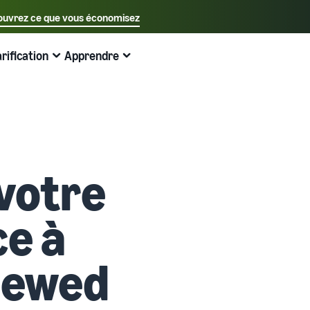
uvrez ce que vous économisez
Sélectionnez votre langue préférée
arification
Apprendre
中文 - CN
Exemples:
Vendre sur Amazon
Expédié par Amazon
English - GB
Voici ce qui peut vous aider
Développez vos opérations
Explorez d'autres outils et programmes
Estimer les frais et les coûts
Guides
Français - FR
Guide du débutant
Vendez à travers l'Europe
Vendez des produits faits main
Calculateur de revenus
Qu'est-ce que le dropshipping ?
A savoir avant de commencer à vendre
Économisez 53 % sur les frais d'expédition et développez
Vendez vos produits artisanaux dans le monde entier
Estimez vos ventes sur Amazon
Externaliser l'intégralité du processus de livraison des
votre
votre activité dans toute l'Union européenne
produits, du fabricant au client
Guide du Nouveau Vendeur
Amazon Renewed
Estimez les frais d'expédition
Traitez les commandes multi-canaux
Produits les plus vendus en ligne
Débloquez les actions recommandées qui peuvent vous
Vendez des produits reconditionnés et d'occasion à des
Comparez les coûts par méthode d'expédition
ce à
aider à vendre 9 fois plus la première année
Utilisez votre stock Expédié par Amazon pour les ventes
millions de clients Amazon
Trouvez des produits tendance pour votre entreprise en
sur d'autres canaux
ligne
Expédié par Amazon
Partenaire de vente App Store
newed
Produits à bas prix
Gestion des stocks pour le commerce
Externalisez l'expédition, les retours et le service client
Découvrez des partenaires logiciels approuvés par
électronique
Vendez des produits à bas prix et atteignez des millions
Amazon
Guide de base sur le fonctionnement de la gestion des
de clients dans le monde entier
Registre des marques