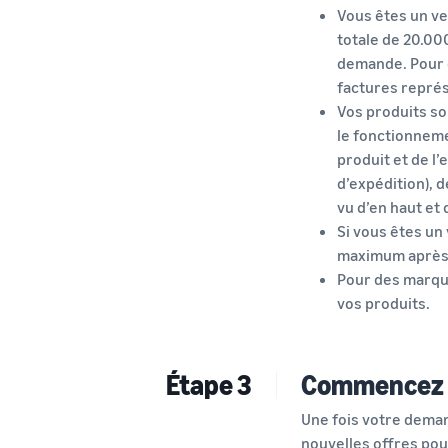
Vous êtes un v
totale de 20.00
demande. Pour o
factures représ
Vos produits so
le fonctionneme
produit et de l’
d’expédition), d
vu d’en haut et
Si vous êtes u
maximum après 
Pour des marqu
vos produits.
Étape 3
Commencez à
Une fois votre dema
nouvelles offres pour