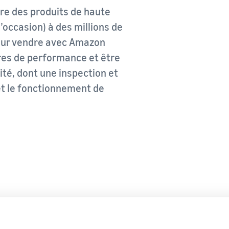
stocks et les outils et services pertinents
Explorez les programmes de vente
Lancez votre marque avec Amazon
e des produits de haute
Vendez au-delà des frontières du Royaume-Uni
Créez votre stratégie de vente avec une variété de
occasion) à des millions de
et de l'UE
programmes
Accédez facilement à de nouveaux marchés
Pour vendre avec Amazon
res de performance et être
ité, dont une inspection et
 et le fonctionnement de