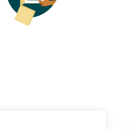
ligne
Comment vendre des écouteurs en ligne
Vendez des écouteurs à des clients du monde entier
Comment vendre des T-shirts en ligne
Développez votre marque de T-shirts