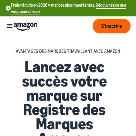
Frais réduits en 2026 = marges plus importantes.
Découvrez ce que
vous économisez
S'inscrire
Commencer
AVANTAGES DES MARQUES TRAVAILLANT AVEC AMAZON
Lancez avec
Commencez
Expédier
中
à vendre
succès votre
sur Amazon
文
Vue
-
Grandir
marque sur
d'ensemble
CN
Introduction à la vente
de la
Registre des
Comment devenir un
logistique
Touchez
English
Tarification
vendeur Amazon
plus de
- GB
Marques
clients
Expédié par Amazon
Créez votre compte
Français
Connaître
Apprendre
vendeur
Externalisez la gestion des
- FR