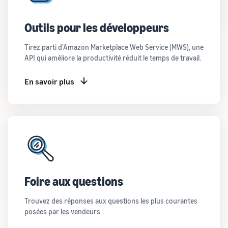
Comment vendre des
écouteurs en ligne
Vendez des écouteurs à des
Outils pour les développeurs
clients du monde entier
Tirez parti d'Amazon Marketplace Web Service (MWS), une
API qui améliore la productivité réduit le temps de travail.
Comment vendre des T-
shirts en ligne
En savoir plus
Développez votre marque
de T-shirts
Foire aux questions
Trouvez des réponses aux questions les plus courantes
posées par les vendeurs.