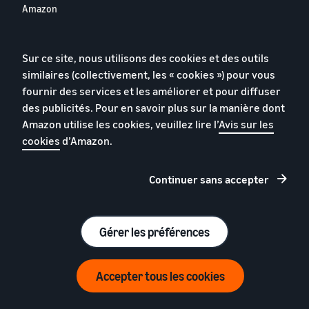
Amazon
Programmes
Conseils pour les marques
sur Amazon
Sur ce site, nous utilisons des cookies et des outils
Vente internationale avec
similaires (collectivement, les « cookies ») pour vous
Amazon
Lancez et enregistrez votre
marque
fournir des services et les améliorer et pour diffuser
Publicité
des publicités. Pour en savoir plus sur la manière dont
Créer une boutique en ligne
Strategic Account Services
Amazon utilise les cookies, veuillez lire l’
Avis sur les
Guide pour les nouveaux
Vente de produits
cookies
d’Amazon.
vendeurs
reconditionnés
Histoires de marque
Voir tous les programmes
Continuer sans accepter
Analyses pour la marque
Protégez votre marque
Brand Registry
Gérer les préférences
Ressources
Accepter tous les cookies
Seller Central
Seller University