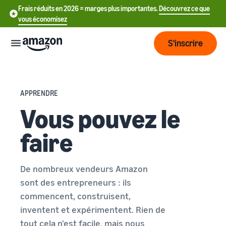
Frais réduits en 2026 = marges plus importantes.
Découvrez ce que
vous économisez
S'inscrire
Commencer
APPRENDRE
Vous pouvez le
Commencez
Expédier
中
à vendre
faire
sur Amazon
文
Vue
-
Grandir
d'ensemble
CN
Introduction à la vente
de la
De nombreux vendeurs Amazon
Comment devenir un
logistique
Touchez
English
Tarification
sont des entrepreneurs : ils
vendeur Amazon
plus de
- GB
commencent, construisent,
clients
Expédié par Amazon
Créez votre compte
inventent et expérimentent. Rien de
Français
Connaître
Apprendre
vendeur
Externalisez la gestion des
tout cela n'est facile, mais nous
- FR