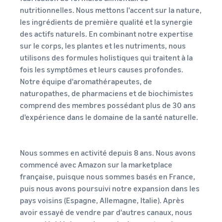
Inscrivez
à vendre
nutritionnelles. Nous mettons l'accent sur la nature,
locale en
votre
une
les ingrédients de première qualité et la synergie
marque
Trouvez votre
entreprise
auprès
des actifs naturels. En combinant notre expertise
catégorie de produits
prospère.
d'Amazon
sur le corps, les plantes et les nutriments, nous
Réduisez
Découvrez ce qui se vend
Une histoire
pour accéder
utilisons des formules holistiques qui traitent à la
vos frais
vraie, une
à une suite
fois les symptômes et leurs causes profondes.
d'expédition
croissance
d'outils de
Comment vendre de la
Notre équipe d'aromathérapeutes, de
pour vos
réelle.
nourriture pour
création de
naturopathes, de pharmaciens et de biochimistes
produits à
animaux en ligne
Pourriez-
marque et à
bas prix
vous être le
comprend des membres possédant plus de 30 ans
Développez votre
des
prochain?
entreprise d'aliments pour
avantages de
d'expérience dans le domaine de la santé naturelle.
Découvrez les
animaux
protection
tarifs Prix bas
Expédié par
Amazon pour les
Comment vendre des
Nous sommes en activité depuis 8 ans. Nous avons
produits éligibles
compléments
commencé avec Amazon sur la marketplace
alimentaires en ligne
dont le prix est
française, puisque nous sommes basés en France,
inférieur ou égal à
Développez vos ventes de
puis nous avons poursuivi notre expansion dans les
€20.
compléments alimentaires
pays voisins (Espagne, Allemagne, Italie). Après
en ligne
avoir essayé de vendre par d'autres canaux, nous