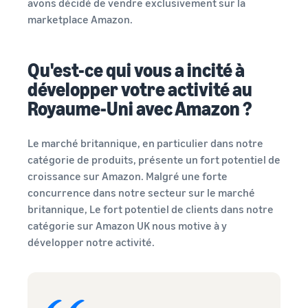
avons décidé de vendre exclusivement sur la
Comment vendre des
écouteurs en ligne
marketplace Amazon.
Vendez des écouteurs à des
clients du monde entier
Qu'est-ce qui vous a incité à
Comment vendre des T-
développer votre activité au
shirts en ligne
Royaume-Uni avec Amazon ?
Développez votre marque
de T-shirts
Le marché britannique, en particulier dans notre
catégorie de produits, présente un fort potentiel de
croissance sur Amazon. Malgré une forte
concurrence dans notre secteur sur le marché
britannique, Le fort potentiel de clients dans notre
catégorie sur Amazon UK nous motive à y
développer notre activité.