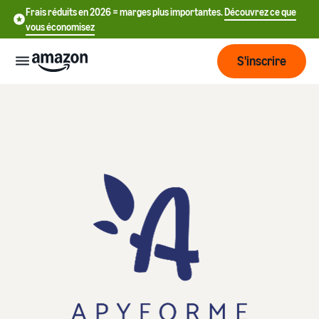
Frais réduits en 2026 = marges plus importantes.
Découvrez ce que
vous économisez
S'inscrire
Commencer
Commencez
Expédier
中
à vendre
sur Amazon
文
Vue
-
Grandir
d'ensemble
CN
Introduction à la vente
de la
Comment devenir un
logistique
Touchez
English
Tarification
vendeur Amazon
plus de
- GB
clients
Expédié par Amazon
Créez votre compte
Français
Connaître
Apprendre
vendeur
Externalisez la gestion des
- FR