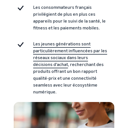
Comment vendre des
Les consommateurs français
écouteurs en ligne
Vendez des écouteurs à des
privilégient de plus en plus ces
clients du monde entier
appareils pour le suivi de la santé, le
fitness et les paiements mobiles.
Comment vendre des T-
shirts en ligne
Les jeunes générations sont
Développez votre marque
particulièrement influencées par les
de T-shirts
réseaux sociaux dans leurs
décisions d'achat
, recherchant des
produits offrant un bon rapport
qualité-prix et une connectivité
seamless avec leur écosystème
numérique.