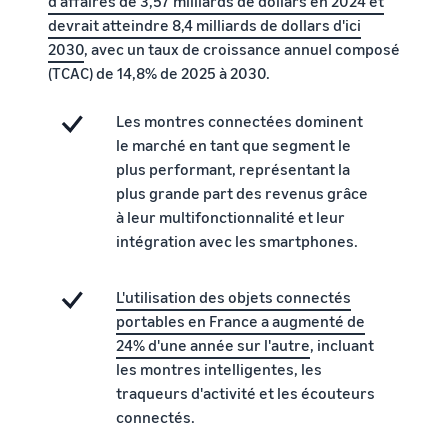
d'affaires de 3,57 milliards de dollars en 2024 et
Inscrivez
à vendre
locale en
votre
devrait atteindre 8,4 milliards de dollars d'ici
une
marque
2030
, avec un taux de croissance annuel composé
Trouvez votre
entreprise
auprès
(TCAC) de 14,8% de 2025 à 2030.
catégorie de produits
prospère.
d'Amazon
Réduisez
Découvrez ce qui se vend
Une histoire
pour accéder
Les montres connectées dominent
vos frais
vraie, une
à une suite
d'expédition
le marché en tant que segment le
croissance
d'outils de
Comment vendre de la
pour vos
réelle.
plus performant, représentant la
nourriture pour
création de
produits à
animaux en ligne
Pourriez-
marque et à
plus grande part des revenus grâce
bas prix
vous être le
Développez votre
des
à leur multifonctionnalité et leur
prochain?
entreprise d'aliments pour
avantages de
Découvrez les
intégration avec les smartphones.
animaux
protection
tarifs Prix bas
Expédié par
L'utilisation des objets connectés
Amazon pour les
Comment vendre des
produits éligibles
portables en France a augmenté de
compléments
alimentaires en ligne
dont le prix est
24% d'une année sur l'autre
, incluant
inférieur ou égal à
Développez vos ventes de
les montres intelligentes, les
€20.
compléments alimentaires
traqueurs d'activité et les écouteurs
en ligne
connectés.