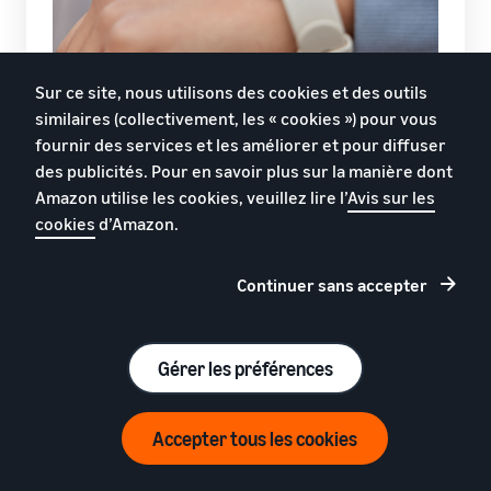
Sur ce site, nous utilisons des cookies et des outils
similaires (collectivement, les « cookies ») pour vous
fournir des services et les améliorer et pour diffuser
des publicités. Pour en savoir plus sur la manière dont
Amazon utilise les cookies, veuillez lire l’
Avis sur les
Assurez un support après-vente adapté
cookies
d’Amazon.
Pour les objets connectés, préparez une
Continuer sans accepter
documentation complète en français : manuel
d'utilisation, instructions de sécurité, conditions
de garantie et conseils d'entretien. Prévoyez des
Gérer les préférences
solutions pour les échanges de taille, les
problèmes d'appairage d'appareils ou les
réclamations de garantie.
Accepter tous les cookies
Maintenez un stock de pièces de rechange