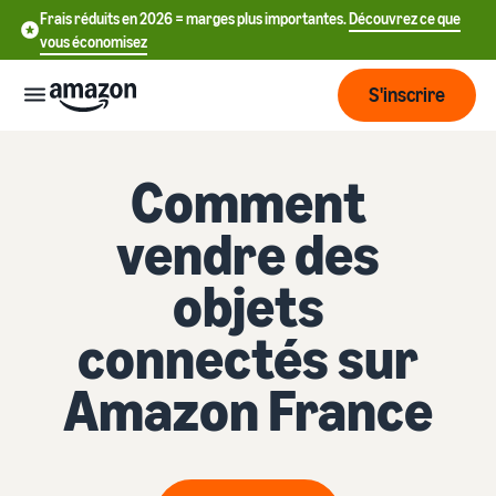
Frais réduits en 2026 = marges plus importantes.
Découvrez ce que
vous économisez
S'inscrire
Commencer
Comment
vendre des
Commencez
Expédier
中
à vendre
objets
sur Amazon
文
Vue
-
Grandir
connectés sur
d'ensemble
CN
Introduction à la vente
de la
Comment devenir un
Amazon France
logistique
Touchez
English
Tarification
vendeur Amazon
plus de
- GB
clients
Expédié par Amazon
Créez votre compte
Français
Connaître
Apprendre
vendeur
Externalisez la gestion des
- FR