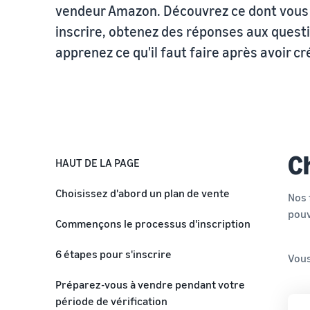
stockage gratuit avec FBA
Centre de connaissances sur la TVA
vendeur Amazon. Découvrez ce dont vous 
Acheminez les produits aux acheteurs
Comment votre consultant Marketplace peut vous aider à
vous développer sur Amazon
Tout ce que vous devez savoir sur la TVA en un seul
inscrire, obtenez des réponses aux quest
Traitement des commandes clients
endroit
Consulter notre FAQ
apprenez ce qu'il faut faire après avoir c
Découvrez des solutions adaptées pour expédier vos
Consulter notre FAQ
commandes
Consulter notre FAQ
Calculateur de revenus
Calculez les frais et les coûts d'un produit en comparant
les méthodes d'expédition
Consulter notre FAQ
Ch
HAUT DE LA PAGE
Consulter notre FAQ
Choisissez d'abord un plan de vente
Nos 
pouv
Commençons le processus d'inscription
Avant de créer votre compte vendeur
6 étapes pour s'inscrire
Vous
Choisissez votre e-mail et votre mot de
Étape 1 : Fournir les informations de
Préparez-vous à vendre pendant votre
passe
l'entreprise
période de vérification