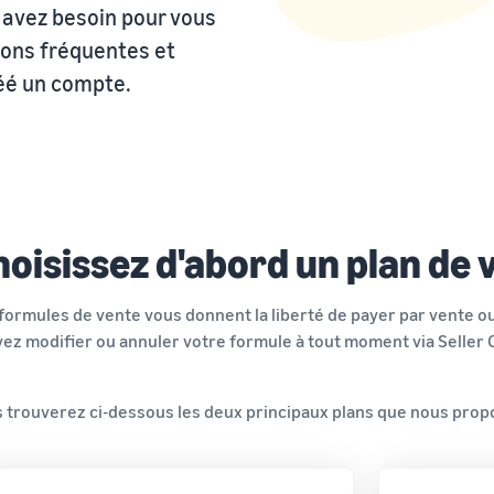
stocks et les outils et services pertinents
Explorez les programmes de vente
avez besoin pour vous
Lancez votre marque avec Amazon
Vendez au-delà des frontières du Royaume-Uni
Créez votre stratégie de vente avec une variété de
ions fréquentes et
et de l'UE
programmes
réé un compte.
Accédez facilement à de nouveaux marchés
oisissez d'abord un plan de 
formules de vente vous donnent la liberté de payer par vente ou
ez modifier ou annuler votre formule à tout moment via Seller C
 trouverez ci-dessous les deux principaux plans que nous prop