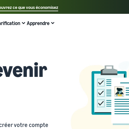
uvrez ce que vous économisez
Sélectionnez votre langue préférée
arification
Apprendre
中文 - CN
Exemples:
Vendre sur Amazon
Expédié par Amazon
English - GB
Voici ce qui peut vous aider
Développez vos opérations
Explorez d'autres outils et programmes
Estimer les frais et les coûts
Guides
Français - FR
Guide du débutant
Vendez à travers l'Europe
Vendez des produits faits main
Calculateur de revenus
Qu'est-ce que le dropshipping ?
venir
A savoir avant de commencer à vendre
Économisez 53 % sur les frais d'expédition et développez
Vendez vos produits artisanaux dans le monde entier
Estimez vos ventes sur Amazon
Externaliser l'intégralité du processus de livraison des
votre activité dans toute l'Union européenne
produits, du fabricant au client
Guide du Nouveau Vendeur
Amazon Renewed
Estimez les frais d'expédition
Traitez les commandes multi-canaux
Produits les plus vendus en ligne
Débloquez les actions recommandées qui peuvent vous
Vendez des produits reconditionnés et d'occasion à des
Comparez les coûts par méthode d'expédition
aider à vendre 9 fois plus la première année
Utilisez votre stock Expédié par Amazon pour les ventes
millions de clients Amazon
Trouvez des produits tendance pour votre entreprise en
sur d'autres canaux
ligne
Expédié par Amazon
Partenaire de vente App Store
Produits à bas prix
Gestion des stocks pour le commerce
Externalisez l'expédition, les retours et le service client
Découvrez des partenaires logiciels approuvés par
électronique
Vendez des produits à bas prix et atteignez des millions
Amazon
Guide de base sur le fonctionnement de la gestion des
 créer votre compte
de clients dans le monde entier
Registre des marques