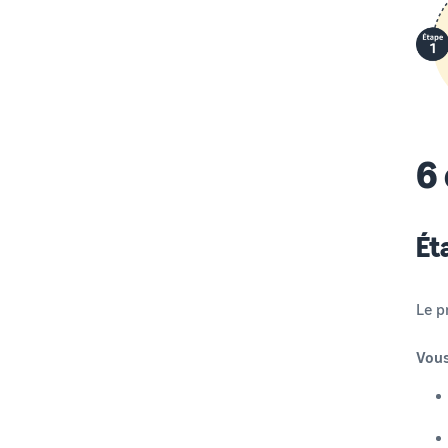
6 
Ét
Le p
Vous