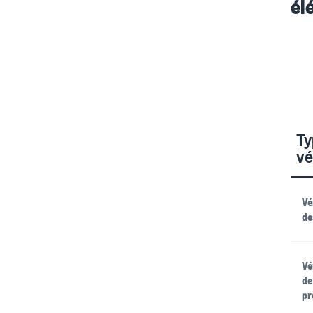
él
Ty
vé
Vé
de
Vé
de
pr