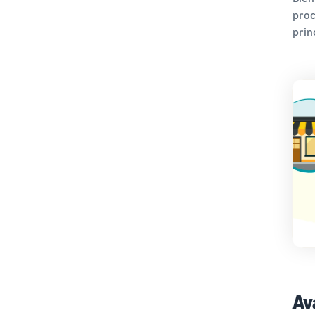
proc
prin
Av