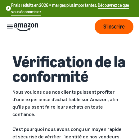
Frais réduits en 2026 = marges plus importantes.
Découvrez ce que
vous économisez
S'inscrire
Commencer
Vérification de la
Commencez
Expédier
conformité
中
à vendre
sur Amazon
文
Vue
-
Grandir
Nous voulons que nos clients puissent profiter
d'ensemble
CN
Introduction à la vente
d'une expérience d'achat fiable sur Amazon, afin
de la
Comment devenir un
qu'ils puissent faire leurs achats en toute
logistique
Touchez
English
Tarification
vendeur Amazon
confiance.
plus de
- GB
clients
Expédié par Amazon
Créez votre compte
C'est pourquoi nous avons conçu un moyen rapide
Français
Connaître
Apprendre
vendeur
Externalisez la gestion des
et sécurisé de vérifier l'identité de nos vendeurs.
- FR