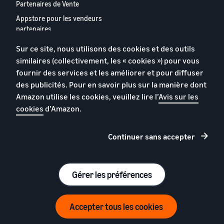
Partenaires de Vente
Appstore pour les vendeurs
partenaires
Rapport 2024 relatif aux
Sur ce site, nous utilisons des cookies et des outils
vendeurs partenaires
similaires (collectivement, les « cookies ») pour vous
européens
fournir des services et les améliorer et pour diffuser
Contactez-nous
des publicités. Pour en savoir plus sur la manière dont
Amazon utilise les cookies, veuillez lire l’
Avis sur les
cookies
d’Amazon.
Politique de confidentialité
Cookies
Continuer sans accepter
Conditions générales
© 2026 Amazon.com, Inc. et ses sous filiales.
Gérer les préférences
Accepter tous les cookies