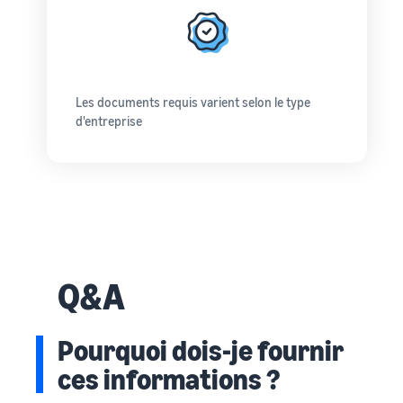
Comment vendre des
écouteurs en ligne
Vendez des écouteurs à des
clients du monde entier
Les documents requis varient selon le type
Comment vendre des T-
d'entreprise
shirts en ligne
Développez votre marque
de T-shirts
Q&A
Pourquoi dois-je fournir
ces informations ?