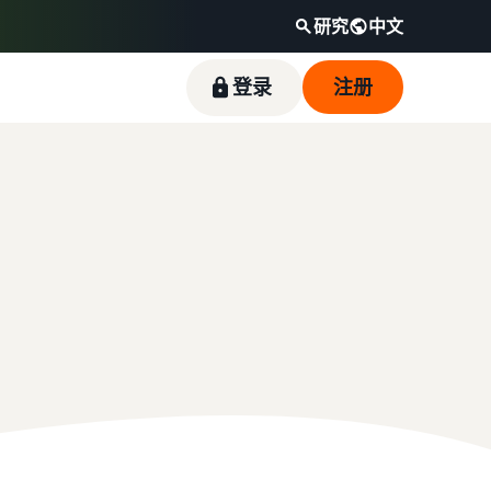
研究
中文
登录
注册
适合入门销售的热门商品
如何在线销售宠物食品
降低低价商品的运费
品牌注册
收入计算器
卖家成功案例
发展您的宠物食品业务
了解符合资格且定价等于或低于 20 欧元的商品
在亚马逊注册您的品牌，即可获得一系列品牌创
比较配送方式、计算费用和成本
Skipper's 主要经营以鱼类为基础的高端宠物食
的低价商品亚马逊物流费率。
建工具和保护权益
品，凭借亚马逊的影响力和工具，将一个当地创
如何在线销售膳食补充剂
意发展为蓬勃兴旺的业务。这是一个真实的故
拓展膳食补充剂的线上销售
事，见证了切实的增长。您是否会成为下一个成
功典范？
如何在线销售耳机
向世界各地的客户销售耳机
如何在线销售 T 恤
发展你的 T 恤品牌