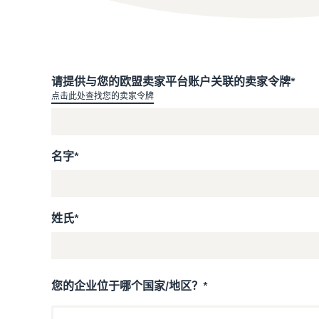
您需要了解的增值税信息汇集一处
收入计算器
查阅我们的常见问题解答
查阅我们的常见问题解答
查阅我们的常见问题解答
比较配送方式、计算费用和成本
查阅我们的常见问题解答
请提供与您的欧盟卖家平台账户关联的卖家令牌*
查阅我们的常见问题解答
点击此处查找您的卖家令牌
名字*
姓氏*
您的企业位于哪个国家/地区？*