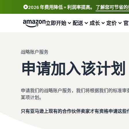
2026 年费用降低 = 利润率提高。
了解您可节省的
立即开始
配送
成长
定价
官
开始在亚马逊上销售
物流概况
触达更多客户
了解费用和成本
通过我们的网络研讨会和知识中心了
解更多信息
战略账户服务
销售简介
亚马逊物流
在亚马逊上做广告
定价概览
申请加入该计划
在线销售博客
如何成为亚马逊卖家
外包配送、退货和客户服务管理
在亚马逊店铺内外发布广告
以盈利方式发展您的业务
了解有关在线销售概念的更多信息
创建您的卖家帐户
从自己的仓库配送订单
B2B 销售
比较销售计划
卖家大学
回顾创建卖家账户的步骤
享受更快、更实惠、更可靠的配送服务
与企业客户建立联系
比较并选择销售计划
申请我们的战略账户服务，我们将根据我们的标准审
培训和学习资源，帮助卖家在亚马逊上取得成功
某项计划。
创建您的商品
推出新品
全球销售
销售佣金
卖家成功案例
亚马逊商品类别和商品信息概览
使用亚马逊物流，获得 10% 销售额返还和免费仓储
向世界各地的亚马逊买家销售商品
查看销售佣金
只有亚马逊上现有的合作伙伴卖家才有资格申请这些
准备好开始您的成功故事了吗？
配送您的订单
买家订单处理
获取个性化推荐
亚马逊物流配送费用
增值税知识中心
向买家发送商品
探索适合配送您的订单的解决方案
您的商城顾问如何帮助您在亚马逊上发展
详细了解这项热门计划的费用