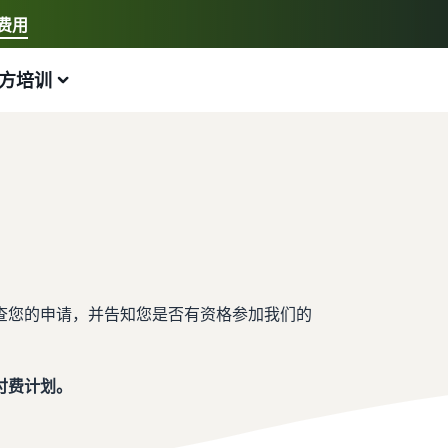
费用
选择您的首选语言
方培训
中文 - CN
示例:
我要开店、亚马逊物流
English - GB
以下是可以提供帮助的内容
发展您的业务
探索更多工具和计划
估算费用和成本
指南
Français - FR
新手指南
在欧洲各地销售
销售手工制品
收入计算器
什么是直销？
开始销售前需要了解的信息
节省 53％ 的运费，并将您的业务扩展到整个欧盟
在世界各地销售您的手工制品
估算您在亚马逊上的销量
外包从制造商到买家的整个产品交付流程
新卖家指南
处理多渠道订单
Amazon Renewed
估算配送费用
线上最畅销的商品
解锁推荐的操作，助您实现第一年销量增长 9 倍
将您的亚马逊物流库存用于其他渠道的销售
向数百万亚马逊买家销售翻新和二手商品
按配送方式比较成本
为您的在线业务寻找热门商品
查您的申请，并告知您是否有资格参加我们的
亚马逊物流
低价商品
App Store 销售合作伙伴
电子商务库存管理
外包配送、退货和客户服务
销售低价商品，触达全球数百万客户
探索亚马逊批准的软件合作伙伴
关于库存管理如何运作以及相关工具和服务的基本指南
付费计划。
品牌注册
在英国和欧盟之外销售
探索销售计划
借助亚马逊推出您的品牌
轻松进入新市场
通过各种计划制定您的销售策略