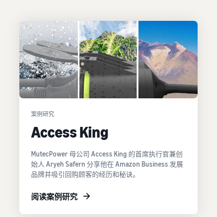
可
成本
亚马逊物流配送费用
中
以
详细了解这项热门计划的费
心
探
提
用
了
索
供
发
解
更
帮
展
更
多
助
您
多
估
工
的
的
信
算
具
内
业
息
费
和
容
务
用
计
和
中
划
在线销售博客
成
新手指南
文
案例研究
在欧洲各地销售
了解有关在线销售概念的更
本
开始销售前需要了解的信息
Access King
多信息
节省 53％ 的运费，并将您
销售手工制品
登
的业务扩展到整个欧盟
录
在世界各地销售您的手工制
新卖家指南
收入计算器
卖家大学
MutecPower 母公司 Access King 的首席执行官兼创
品
解锁推荐的操作，助您实现
估算您在亚马逊上的销量
处理多渠道订单
培训和学习资源，帮助卖家
始人 Aryeh Safern 分享他在 Amazon Business 发展
注
第一年销量增长 9 倍
在亚马逊上取得成功
册
将您的亚马逊物流库存用于
品牌并吸引回购顾客的经历和秘诀。
Amazon Renewed
其他渠道的销售
估算配送费用
向数百万亚马逊买家销售翻
亚马逊物流
按配送方式比较成本
阅读案例研究
卖家成功案例
新和二手商品
外包配送、退货和客户服务
低价商品
准备好开始您的成功故事了