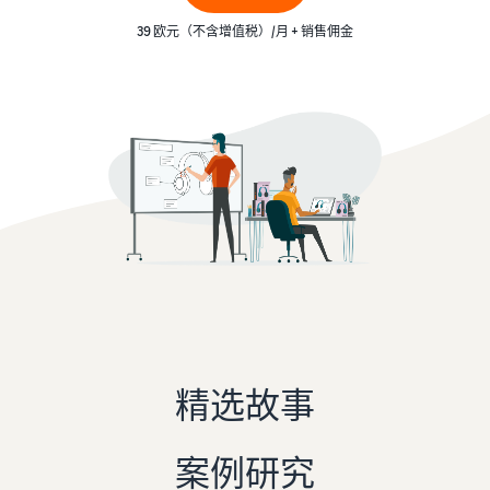
- GB
更
亚马逊物流
39 欧元（不含增值税）/月 + 销售佣金
多
外包配送、退货和客户服务
官
了
销售简介
Français
客
管理
方
解
如何成为亚马逊卖家
- FR
户
培
费
从自己的仓库配送订
训
用
创建您的卖家帐户
单
和
在亚马逊上做广告
回顾创建卖家账户的步骤
享受更快、更实惠、更可靠
成
在亚马逊店铺内外发布广告
通
的配送服务
本
过
创建您的商品
B2B 销售
我
亚马逊商品类别和商品信息
推出新品
与企业客户建立联系
们
定价概览
概览
使用亚马逊物流，获得 10%
的
以盈利方式发展您的业务
销售额返还和免费仓储
网
全球销售
配送您的订单
络
向世界各地的亚马逊买家销
比较销售计划
向买家发送商品
买家订单处理
研
售商品
比较并选择销售计划
探索适合配送您的订单的解
讨
精选故事
决方案
会
获取个性化推荐
以
销售佣金
和
您的商城顾问如何帮助您在
下
查看销售佣金
收入计算器
知
亚马逊上发展
案例研究
是
比较配送方式、计算费用和
识