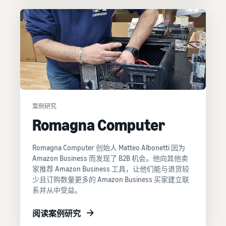
吗？
销售低价商品，触达全球数
App Store 销售合作伙
品牌注册
百万客户
伴
借助亚马逊推出您的品牌
增值税知识中心
探索亚马逊批准的软件合作
在英国和欧盟之外销
您需要了解的增值税信息汇
伙伴
售
集一处
收入
轻松进入新市场
探索销售计划
计算
通过各种计划制定您的销售
器
指
策略
卖家
比较配
南
成功
送方
案例研究
案例
式、计
Skipper's
Romagna Computer
算费用
什么是直销？
主要经营
和成本
外包从制造商到买家的整个
降低
以鱼类为
产品交付流程
低价
基础的高
Romagna Computer 创始人 Matteo Albonetti 因为
商品
端宠物食
Amazon Business 而发现了 B2B 机会。他向其他卖
品牌
品，凭借
的运
家推荐 Amazon Business 工具，让他们能与退货较
线上最畅销的商品
注册
亚马逊的
费
少且订购数量更多的 Amazon Business 买家建立联
为您的在线业务寻找热门商
在亚马
影响力和
系并从中受益。
品
了解符
逊注册
工具，将
合资格
您的品
一个当地
且定价
阅读案例研究
电子商务库存管理
牌，即
创意发展
等于或