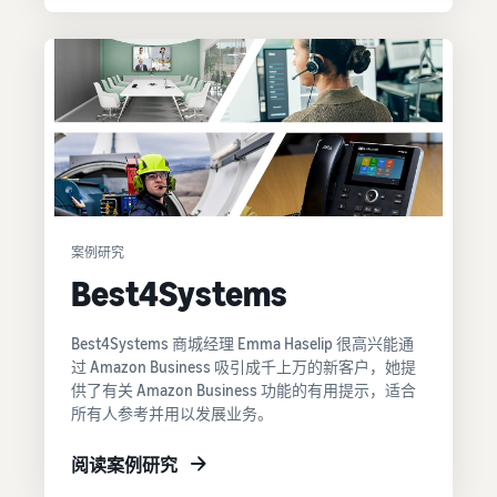
关于库存管理如何运作以及
可获得
为蓬勃兴
低于 20
相关工具和服务的基本指南
一系列
旺的业
欧元的
品牌创
务。这是
商品的
建工具
一个真实
低价商
和保护
的故事，
适
品亚马
权益
见证了切
合
逊物流
实的增
入
费率。
长。您是
门
否会成为
销
下一个成
售
功典范？
的
案例研究
热
Best4Systems
门
商
Best4Systems 商城经理 Emma Haselip 很高兴能通
品
过 Amazon Business 吸引成千上万的新客户，她提
供了有关 Amazon Business 功能的有用提示，适合
如何在线销售宠物食
所有人参考并用以发展业务。
品
发展您的宠物食品业务
阅读案例研究