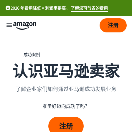
2026 年费用降低 = 利润率提高。
了解您可节省的费用
注册
立
即
成功案例
开
始
认识亚马逊卖家
配
开
送
始
了解企业家们如何通过亚马逊成功发展业务
在
中
亚
成
物
文
马
准备好迈向成功了吗？
长
流
-
逊
概
CN
上
况
定
触
销
注册
English
价
达
售