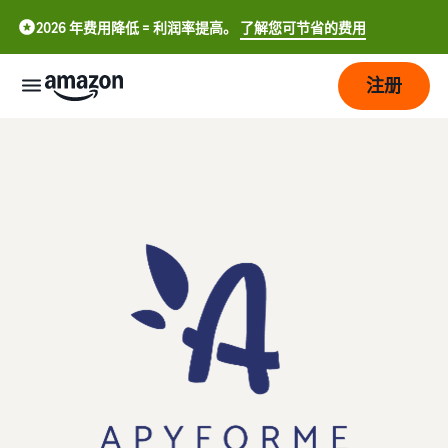
2026 年费用降低 = 利润率提高。
了解您可节省的费用
注册
立
即
开
始
配
开
送
始
在
中
亚
成
物
文
马
长
流
-
逊
概
CN
上
况
定
触
销
English
价
达
售