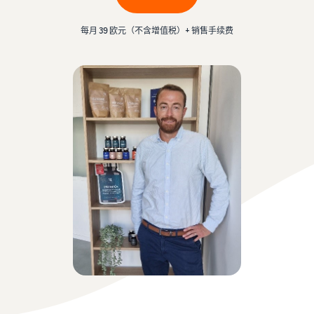
可
成本
亚马逊物流配送费用
中
以
详细了解这项热门计划的费
心
探
提
每月 39 欧元（不含增值税）+ 销售手续费
用
了
索
供
发
解
更
帮
展
更
多
助
您
多
估
工
的
的
信
算
具
内
业
息
费
和
容
务
用
计
和
中
划
在线销售博客
成
新手指南
文
在欧洲各地销售
了解有关在线销售概念的更
本
开始销售前需要了解的信息
多信息
节省 53％ 的运费，并将您
销售手工制品
登
的业务扩展到整个欧盟
录
在世界各地销售您的手工制
新卖家指南
收入计算器
卖家大学
品
解锁推荐的操作，助您实现
估算您在亚马逊上的销量
处理多渠道订单
培训和学习资源，帮助卖家
注
第一年销量增长 9 倍
在亚马逊上取得成功
册
将您的亚马逊物流库存用于
Amazon Renewed
其他渠道的销售
估算配送费用
向数百万亚马逊买家销售翻
亚马逊物流
按配送方式比较成本
卖家成功案例
新和二手商品
外包配送、退货和客户服务
低价商品
准备好开始您的成功故事了