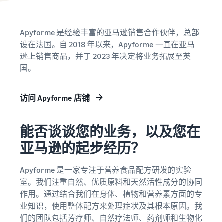
吗？
销售低价商品，触达全球数
App Store 销售合作伙
品牌注册
百万客户
伴
借助亚马逊推出您的品牌
增值税知识中心
探索亚马逊批准的软件合作
Apyforme 是经验丰富的亚马逊销售合作伙伴，总部
在英国和欧盟之外销
您需要了解的增值税信息汇
伙伴
设在法国。自 2018 年以来，Apyforme 一直在亚马
售
集一处
收入
逊上销售商品，并于 2023 年决定将业务拓展至英
轻松进入新市场
探索销售计划
计算
国。
通过各种计划制定您的销售
器
指
策略
卖家
比较配
南
访问 Apyforme 店铺
成功
送方
案例
式、计
Skipper's
算费用
什么是直销？
主要经营
能否谈谈您的业务，以及您在
和成本
外包从制造商到买家的整个
降低
以鱼类为
产品交付流程
低价
基础的高
亚马逊的起步经历？
商品
端宠物食
品牌
品，凭借
的运
线上最畅销的商品
注册
Apyforme 是一家专注于营养食品配方研发的实验
亚马逊的
费
为您的在线业务寻找热门商
室。我们注重自然、优质原料和天然活性成分的协同
在亚马
影响力和
品
了解符
逊注册
作用。通过结合我们在身体、植物和营养素方面的专
工具，将
合资格
您的品
业知识，使用整体配方来处理症状及其根本原因。我
一个当地
且定价
电子商务库存管理
牌，即
创意发展
们的团队包括芳疗师、自然疗法师、药剂师和生物化
等于或