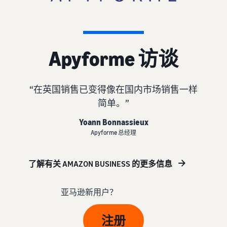
- GB
更
亚马逊物流
多
外包配送、退货和客户服务
官
了
销售简介
Français
客
管理
方
解
如何成为亚马逊卖家
- FR
户
培
费
Apyforme 访谈
从自己的仓库配送订
训
用
创建您的卖家帐户
单
和
在亚马逊上做广告
回顾创建卖家账户的步骤
享受更快、更实惠、更可靠
成
在亚马逊店铺内外发布广告
通
“在英国销售已变得像在国内市场销售一样
的配送服务
本
过
创建您的商品
简单。”
B2B 销售
我
亚马逊商品类别和商品信息
推出新品
与企业客户建立联系
们
定价概览
概览
Yoann Bonnassieux
使用亚马逊物流，获得 10%
的
以盈利方式发展您的业务
Apyforme 总经理
销售额返还和免费仓储
网
全球销售
配送您的订单
络
向世界各地的亚马逊买家销
比较销售计划
向买家发送商品
买家订单处理
了解有关 AMAZON BUSINESS 的更多信息
研
售商品
比较并选择销售计划
探索适合配送您的订单的解
讨
决方案
会
获取个性化推荐
亚马逊新用户？
以
销售佣金
和
您的商城顾问如何帮助您在
下
查看销售佣金
收入计算器
知
亚马逊上发展
是
注册
比较配送方式、计算费用和
识