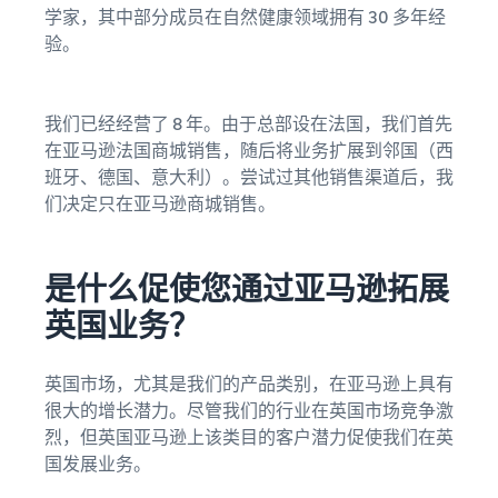
关于库存管理如何运作以及
可获得
为蓬勃兴
学家，其中部分成员在自然健康领域拥有 30 多年经
低于 20
相关工具和服务的基本指南
一系列
旺的业
欧元的
验。
品牌创
务。这是
商品的
建工具
一个真实
低价商
和保护
的故事，
适
品亚马
权益
我们已经经营了 8 年。由于总部设在法国，我们首先
见证了切
合
逊物流
在亚马逊法国商城销售，随后将业务扩展到邻国（西
实的增
入
费率。
长。您是
班牙、德国、意大利）。尝试过其他销售渠道后，我
门
否会成为
们决定只在亚马逊商城销售。
销
下一个成
售
功典范？
的
热
是什么促使您通过亚马逊拓展
门
英国业务？
商
品
英国市场，尤其是我们的产品类别，在亚马逊上具有
很大的增长潜力。尽管我们的行业在英国市场竞争激
如何在线销售宠物食
品
烈，但英国亚马逊上该类目的客户潜力促使我们在英
发展您的宠物食品业务
国发展业务。