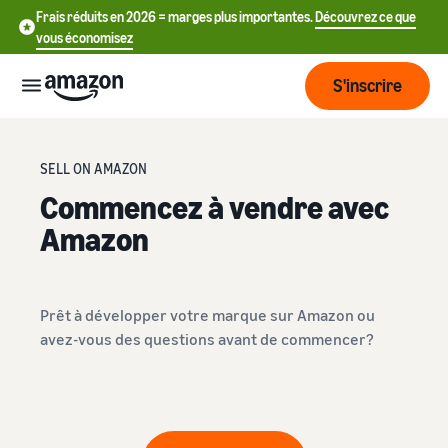
Frais réduits en 2026 = marges plus importantes.
Découvrez ce que
vous économisez
S'inscrire
Commencer
SELL ON AMAZON
Commencez à vendre avec
Commencez
Expédier
Amazon
中
à vendre
sur Amazon
文
Vue
-
Grandir
d'ensemble
CN
Prêt à développer votre marque sur Amazon ou
Introduction à la vente
de la
avez-vous des questions avant de commencer?
Comment devenir un
logistique
Touchez
English
Tarification
vendeur Amazon
plus de
- GB
clients
Expédié par Amazon
Créez votre compte
Français
Connaître
Apprendre
vendeur
Externalisez la gestion des
- FR