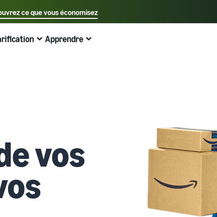
uvrez ce que vous économisez
Sélectionnez votre langue préférée
arification
Apprendre
中文 - CN
Exemples:
Vendre sur Amazon
Expédié par Amazon
English - GB
Voici ce qui peut vous aider
Développez vos opérations
Explorez d'autres outils et programmes
Estimer les frais et les coûts
Guides
Français - FR
Guide du débutant
Vendez à travers l'Europe
Vendez des produits faits main
Calculateur de revenus
Qu'est-ce que le dropshipping ?
A savoir avant de commencer à vendre
Économisez 53 % sur les frais d'expédition et développez
Vendez vos produits artisanaux dans le monde entier
Estimez vos ventes sur Amazon
Externaliser l'intégralité du processus de livraison des
votre activité dans toute l'Union européenne
produits, du fabricant au client
Guide du Nouveau Vendeur
Amazon Renewed
Estimez les frais d'expédition
de vos
Traitez les commandes multi-canaux
Produits les plus vendus en ligne
Débloquez les actions recommandées qui peuvent vous
Vendez des produits reconditionnés et d'occasion à des
Comparez les coûts par méthode d'expédition
aider à vendre 9 fois plus la première année
Utilisez votre stock Expédié par Amazon pour les ventes
millions de clients Amazon
Trouvez des produits tendance pour votre entreprise en
sur d'autres canaux
ligne
vos
Expédié par Amazon
Partenaire de vente App Store
Produits à bas prix
Gestion des stocks pour le commerce
Externalisez l'expédition, les retours et le service client
Découvrez des partenaires logiciels approuvés par
électronique
Vendez des produits à bas prix et atteignez des millions
Amazon
Guide de base sur le fonctionnement de la gestion des
de clients dans le monde entier
Registre des marques