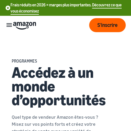
Frais réduits en 2026 = marges plus importantes.
Découvrez ce que
vous économisez
S'inscrire
Commencer
PROGRAMMES
Commencez
Expédier
Accédez à un
中
à vendre
sur Amazon
文
monde
Vue
-
Grandir
d'ensemble
CN
Introduction à la vente
d’opportunités
de la
Comment devenir un
logistique
Touchez
English
Tarification
vendeur Amazon
plus de
- GB
clients
Quel type de vendeur Amazon êtes-vous ?
Expédié par Amazon
Créez votre compte
Français
Connaître
Misez sur vos points forts et créez votre
Apprendre
vendeur
Externalisez la gestion des
- FR