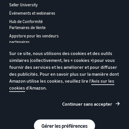
Seller University
Événements et webinaires
Hub de Conformité
Partenaires de Vente
Appstore pour les vendeurs
partenaires
Rapport 2024 relatif aux
Sur ce site, nous utilisons des cookies et des outils
vendeurs partenaires
similaires (collectivement, les « cookies ») pour vous
européens
fournir des services et les améliorer et pour diffuser
Contactez-nous
des publicités. Pour en savoir plus sur la manière dont
Amazon utilise les cookies, veuillez lire l’
Avis sur les
cookies
d’Amazon.
Politique de confidentialité
Cookies
Continuer sans accepter
Conditions générales
© 2026 Amazon.com, Inc. et ses sous filiales.
Gérer les préférences