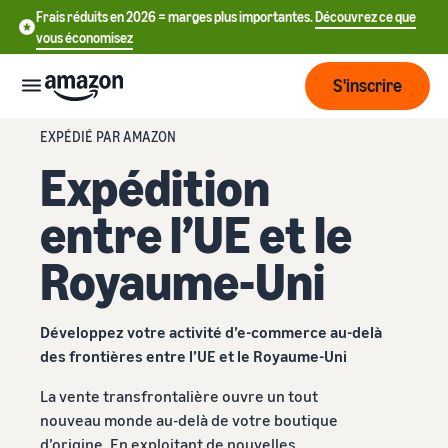
Frais réduits en 2026 = marges plus importantes.
Découvrez ce que
vous économisez
S'inscrire
EXPÉDIÉ PAR AMAZON
Commencer
Expédition
entre l’UE et le
Commencez
Expédier
中
à vendre
Royaume-Uni
sur Amazon
文
Vue
-
Grandir
d'ensemble
CN
Introduction à la vente
de la
Développez votre activité d’e-commerce au-delà
Comment devenir un
logistique
Touchez
English
des frontières entre l’UE et le Royaume-Uni
Tarification
vendeur Amazon
plus de
- GB
La vente transfrontalière ouvre un tout
clients
Expédié par Amazon
Créez votre compte
nouveau monde au-delà de votre boutique
Français
Connaître
Apprendre
vendeur
Externalisez la gestion des
d’origine. En exploitant de nouvelles
- FR