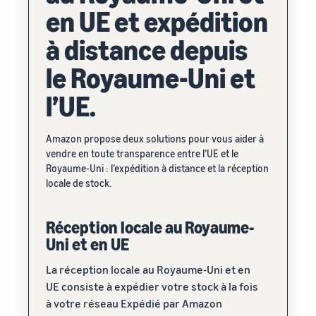
Comment vendre des
en UE et expédition
écouteurs en ligne
Vendez des écouteurs à des
à distance depuis
clients du monde entier
le Royaume-Uni et
Comment vendre des T-
l’UE.
shirts en ligne
Développez votre marque
de T-shirts
Amazon propose deux solutions pour vous aider à
vendre en toute transparence entre l’UE et le
Royaume-Uni : l’expédition à distance et la réception
locale de stock.
Réception locale au Royaume-
Uni et en UE
La réception locale au Royaume-Uni et en
UE consiste à expédier votre stock à la fois
à votre réseau Expédié par Amazon