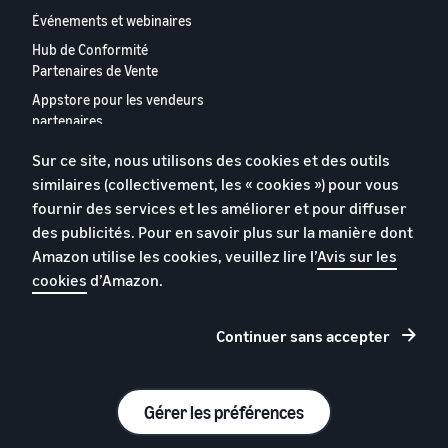
Événements et webinaires
Hub de Conformité
Partenaires de Vente
Appstore pour les vendeurs
partenaires
Rapport 2024 relatif aux
Sur ce site, nous utilisons des cookies et des outils
vendeurs partenaires
similaires (collectivement, les « cookies ») pour vous
européens
fournir des services et les améliorer et pour diffuser
Contactez-nous
des publicités. Pour en savoir plus sur la manière dont
Amazon utilise les cookies, veuillez lire l’
Avis sur les
cookies
d’Amazon.
Politique de confidentialité
Cookies
Continuer sans accepter
Conditions générales
© 2026 Amazon.com, Inc. et ses sous filiales.
Gérer les préférences