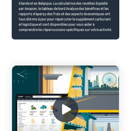
Irlande et en Belgique. La calculatrice des recettes Expédié
par Amazon, le tableau de bord Analyse des bénéfices et les
rapports d’aperçu des frais et des aspects économiques ont
tous été mis à jour pour répercuter le supplément carburant
et logistique et sont disponibles pour vous aider à
comprendre les répercussions spécifiques sur votre activité.