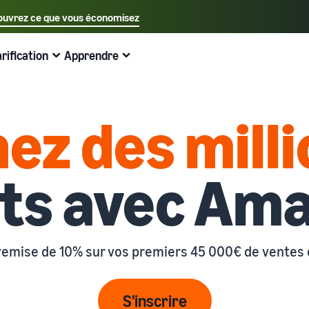
uvrez ce que vous économisez
Sélectionnez votre langue préférée
arification
Apprendre
中文 - CN
Exemples:
Vendre sur Amazon
Expédié par Amazon
English - GB
Voici ce qui peut vous aider
Développez vos opérations
Explorez d'autres outils et programmes
Estimer les frais et les coûts
Guides
ez des mill
Français - FR
Vendez à travers l'Europe
Vendez des produits faits main
Calculateur de revenus
Qu'est-ce que le dropshipping ?
Guide du débutant
Économisez 53 % sur les frais d'expédition et développez
Vendez vos produits artisanaux dans le monde entier
Estimez vos ventes sur Amazon
Externaliser l'intégralité du processus de livraison des
A savoir avant de commencer à vendre
votre activité dans toute l'Union européenne
produits, du fabricant au client
nts avec Am
Guide du Nouveau Vendeur
Amazon Renewed
Estimez les frais d'expédition
Traitez les commandes multi-canaux
Produits les plus vendus en ligne
Débloquez les actions recommandées qui peuvent vous
Vendez des produits reconditionnés et d'occasion à des
Comparez les coûts par méthode d'expédition
aider à vendre 9 fois plus la première année
Utilisez votre stock Expédié par Amazon pour les ventes
millions de clients Amazon
Trouvez des produits tendance pour votre entreprise en
sur d'autres canaux
ligne
remise de 10% sur vos premiers 45 000€ de ventes
Expédié par Amazon
Partenaire de vente App Store
Produits à bas prix
Gestion des stocks pour le commerce
Externalisez l'expédition, les retours et le service client
Découvrez des partenaires logiciels approuvés par
électronique
Vendez des produits à bas prix et atteignez des millions
Amazon
Guide de base sur le fonctionnement de la gestion des
S'inscrire
de clients dans le monde entier
Registre des marques