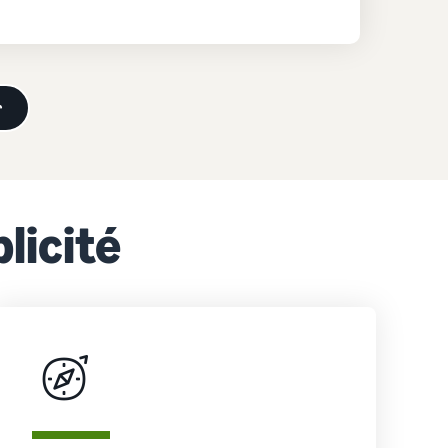
r
licité