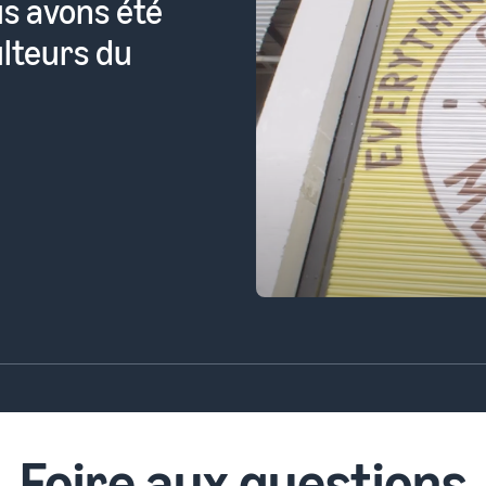
e mettre ses
é par des
s à acheter.
Foire aux questions