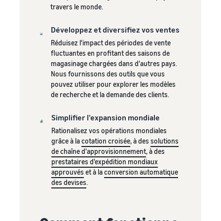
Inscrivez
à vendre
travers le monde.
locale en
votre
une
marque
Trouvez votre
Développez et diversifiez vos ventes
entreprise
auprès
catégorie de produits
prospère.
d'Amazon
Réduisez l'impact des périodes de vente
Réduisez
Découvrez ce qui se vend
Une histoire
pour accéder
fluctuantes en profitant des saisons de
vos frais
vraie, une
à une suite
magasinage chargées dans d'autres pays.
d'expédition
croissance
d'outils de
Comment vendre de la
Nous fournissons des outils que vous
pour vos
réelle.
nourriture pour
création de
pouvez utiliser pour explorer les modèles
produits à
animaux en ligne
Pourriez-
marque et à
de recherche et la demande des clients.
bas prix
vous être le
Développez votre
des
prochain?
entreprise d'aliments pour
avantages de
Découvrez les
Simplifier l'expansion mondiale
animaux
protection
tarifs Prix bas
Rationalisez vos opérations mondiales
Expédié par
grâce à la
cotation croisée
, à des
solutions
Amazon pour les
Comment vendre des
de chaîne d'approvisionnement
, à des
produits éligibles
compléments
prestataires d'expédition mondiaux
alimentaires en ligne
dont le prix est
approuvés
et à la
conversion automatique
inférieur ou égal à
Développez vos ventes de
des devises
.
€20.
compléments alimentaires
en ligne