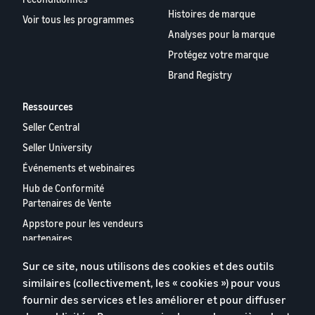
Histoires de marque
Voir tous les programmes
Analyses pour la marque
Protégez votre marque
Brand Registry
Ressources
Seller Central
Seller University
Événements et webinaires
Hub de Conformité
Partenaires de Vente
Appstore pour les vendeurs
partenaires
Rapport 2024 relatif aux
Sur ce site, nous utilisons des cookies et des outils
vendeurs partenaires
similaires (collectivement, les « cookies ») pour vous
européens
fournir des services et les améliorer et pour diffuser
Contactez-nous