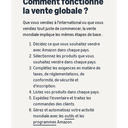
Comment fonctionne
Comment vendre des
écouteurs en ligne
la vente globale ?
Vendez des écouteurs à des
clients du monde entier
Que vous vendiez à l'international ou que vous
vendiez tout juste de commencer, la vente
Comment vendre des T-
mondiale implique les mêmes étapes de base :
shirts en ligne
Décidez ce que vous souhaitez vendre
Développez votre marque
avec Amazon dans chaque pays.
de T-shirts
Sélectionnez les produits que vous
souhaitez vendre dans chaque pays.
Complétez les exigences en matière de
taxes, de réglementations, de
conformité, de sécurité et
d'inscription.
Listez vos produits dans chaque pays.
Expédiez l'inventaire et traitez les
commandes des clients.
Gérez et automatisez votre activité
mondiale avec les
outils
et les
programmes
Amazon.