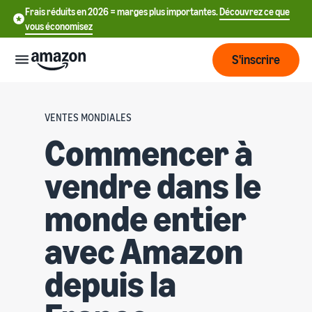
Frais réduits en 2026 = marges plus importantes.
Découvrez ce que
vous économisez
S'inscrire
Commencer
VENTES MONDIALES
Commencer à
Commencez
Expédier
中
à vendre
vendre dans le
sur Amazon
文
Vue
-
Grandir
monde entier
d'ensemble
CN
Introduction à la vente
de la
avec Amazon
Comment devenir un
logistique
Touchez
English
Tarification
vendeur Amazon
plus de
- GB
depuis la
clients
Expédié par Amazon
Créez votre compte
Français
Connaître
Apprendre
vendeur
Externalisez la gestion des
- FR