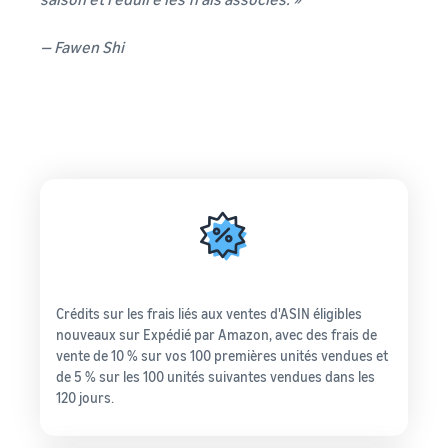
Comment vendre des
écouteurs en ligne
— Fawen Shi
Vendez des écouteurs à des
clients du monde entier
Comment vendre des T-
shirts en ligne
Développez votre marque
de T-shirts
Crédits sur les frais liés aux ventes d'ASIN éligibles
nouveaux sur Expédié par Amazon, avec des frais de
vente de 10 % sur vos 100 premières unités vendues et
de 5 % sur les 100 unités suivantes vendues dans les
120 jours.