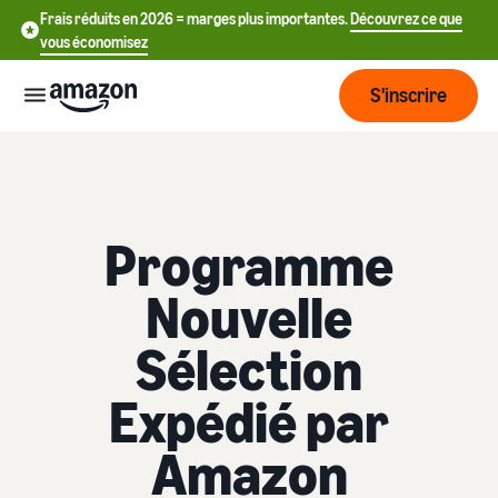
Frais réduits en 2026 = marges plus importantes.
Découvrez ce que
vous économisez
S'inscrire
Commencer
Programme
Commencez
Expédier
中
à vendre
sur Amazon
Nouvelle
文
Vue
-
Grandir
d'ensemble
Sélection
CN
Introduction à la vente
de la
Comment devenir un
logistique
Touchez
English
Expédié par
Tarification
vendeur Amazon
plus de
- GB
clients
Amazon
Expédié par Amazon
Créez votre compte
Français
Connaître
Apprendre
vendeur
Externalisez la gestion des
- FR