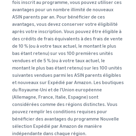
fois inscrit au programme, vous pouvez utiliser ces
Partenaire de vente
avantages pour un nombre illimité de nouveaux
App Store
Produits les plus
Traitez les commandes
ASIN parents par an. Pour bénéficier de ces
Découvrez des partenaires
vendus en ligne
multi-canaux
logiciels approuvés par
avantages, vous devez conserver votre éligibilité
Trouvez des produits
Calculateur
Utilisez votre stock Expédié
Amazon
tendance pour votre
après votre inscription. Vous pouvez être éligible à
de revenus
par Amazon pour les ventes
entreprise en ligne
Réussite
des crédits de frais équivalents à des frais de vente
sur d'autres canaux
Calculez les frais
Explorez les
du
de 10 % (ou à votre taux actuel, le montant le plus
et les coûts d'un
programmes de vente
vendeur
Gestion des stocks
produit en
bas étant retenu) sur vos 100 premières unités
Grâce à la
Produits à bas prix
Créez votre stratégie de
pour le commerce
comparant les
portée et
vendues et de 5 % (ou à votre taux actuel, le
Vendez des produits à bas
électronique
vente avec une variété de
méthodes
aux outils
montant le plus bas étant retenu) sur les 100 unités
prix et atteignez des
programmes
Guide de base sur le
d'expédition
d'Amazon,
millions de clients dans le
suivantes vendues parmi les ASIN parents éligibles
fonctionnement de la
Skipper's a
monde entier
et nouveaux sur Expédié par Amazon. Les boutiques
gestion des stocks et les
transformé
outils et services pertinents
du Royaume-Uni et de l'Union européenne
son
Vendez au-delà des
(Allemagne, France, Italie, Espagne) sont
alimentation
frontières du
considérées comme des régions distinctes. Vous
animale
Royaume-Uni et de l'UE
Produits
haut de
pouvez remplir les conditions requises pour
Accédez facilement à de
Registre
gamme à
recherchés
bénéficier des avantages du programme Nouvelle
nouveaux marchés
des
base de
pour
sélection Expédié par Amazon de manière
marques
poisson
commencer
indépendante dans chaque région.
d'une idée