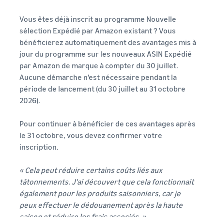
Inscrivez
à vendre
locale en
votre
Vous êtes déjà inscrit au programme Nouvelle
une
marque
Trouvez votre
sélection Expédié par Amazon existant ? Vous
entreprise
auprès
catégorie de produits
prospère.
bénéficierez automatiquement des avantages mis à
d'Amazon
Réduisez
Découvrez ce qui se vend
Une histoire
pour accéder
jour du programme sur les nouveaux ASIN Expédié
vos frais
vraie, une
à une suite
par Amazon de marque à compter du 30 juillet.
d'expédition
croissance
d'outils de
Comment vendre de la
Aucune démarche n'est nécessaire pendant la
pour vos
réelle.
nourriture pour
création de
période de lancement (du 30 juillet au 31 octobre
produits à
animaux en ligne
Pourriez-
marque et à
2026).
bas prix
vous être le
Développez votre
des
prochain?
entreprise d'aliments pour
avantages de
Découvrez les
animaux
Pour continuer à bénéficier de ces avantages après
protection
tarifs Prix bas
Expédié par
le 31 octobre, vous devez confirmer votre
Amazon pour les
Comment vendre des
inscription.
produits éligibles
compléments
alimentaires en ligne
dont le prix est
« Cela peut réduire certains coûts liés aux
inférieur ou égal à
Développez vos ventes de
tâtonnements. J'ai découvert que cela fonctionnait
€20.
compléments alimentaires
également pour les produits saisonniers, car je
en ligne
peux effectuer le dédouanement après la haute
saison et réduire les frais associés. »