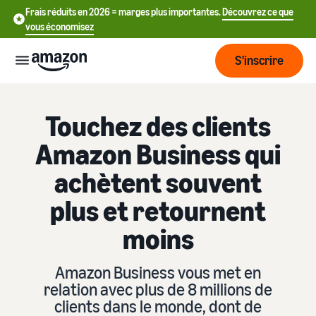
Frais réduits en 2026 = marges plus importantes.
Découvrez ce que
vous économisez
S'inscrire
Commencer
Touchez des clients
Amazon Business qui
Commencez
Expédier
中
à vendre
achètent souvent
sur Amazon
文
plus et retournent
Vue
-
Grandir
d'ensemble
CN
Introduction à la vente
moins
de la
Comment devenir un
logistique
Touchez
English
Tarification
vendeur Amazon
plus de
- GB
Amazon Business vous met en
clients
relation avec plus de 8 millions de
Expédié par Amazon
Créez votre compte
Français
Connaître
Apprendre
vendeur
clients dans le monde, dont de
Externalisez la gestion des
- FR