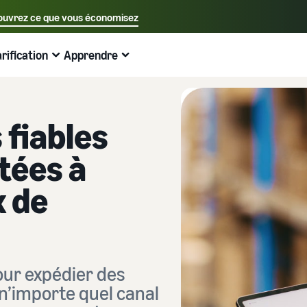
uvrez ce que vous économisez
Sélectionnez votre langue préférée
arification
Apprendre
中文 - CN
Exemples:
Vendre sur Amazon
Expédié par Amazon
English - GB
Voici ce qui peut vous aider
Développez vos opérations
Explorez d'autres outils et programmes
Estimer les frais et les coûts
Guides
Français - FR
 fiables
Guide du débutant
Vendez à travers l'Europe
Vendez des produits faits main
Calculateur de revenus
Qu'est-ce que le dropshipping ?
tées à
A savoir avant de commencer à vendre
Économisez 53 % sur les frais d'expédition et développez
Vendez vos produits artisanaux dans le monde entier
Estimez vos ventes sur Amazon
Externaliser l'intégralité du processus de livraison des
votre activité dans toute l'Union européenne
produits, du fabricant au client
x de
Guide du Nouveau Vendeur
Amazon Renewed
Estimez les frais d'expédition
Traitez les commandes multi-canaux
Produits les plus vendus en ligne
Débloquez les actions recommandées qui peuvent vous
Vendez des produits reconditionnés et d'occasion à des
Comparez les coûts par méthode d'expédition
aider à vendre 9 fois plus la première année
Utilisez votre stock Expédié par Amazon pour les ventes
millions de clients Amazon
Trouvez des produits tendance pour votre entreprise en
sur d'autres canaux
ligne
Expédié par Amazon
Partenaire de vente App Store
Produits à bas prix
Gestion des stocks pour le commerce
Externalisez l'expédition, les retours et le service client
Découvrez des partenaires logiciels approuvés par
our expédier des
électronique
Vendez des produits à bas prix et atteignez des millions
Amazon
’importe quel canal
Guide de base sur le fonctionnement de la gestion des
de clients dans le monde entier
Registre des marques