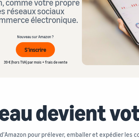
n, comme votre propre
stocks et les outils et services pertinents
Explorez les programmes de vente
Lancez votre marque avec Amazon
es réseaux sociaux
Vendez au-delà des frontières du Royaume-Uni
Créez votre stratégie de vente avec une variété de
et de l'UE
programmes
commerce électronique.
Accédez facilement à de nouveaux marchés
Nouveau sur Amazon ?
S’inscrire
39 € (hors TVA) par mois + frais de vente
eau devient vo
e d’Amazon pour prélever, emballer et expédier les