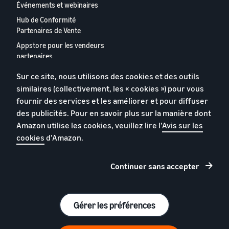
Événements et webinaires
Hub de Conformité
Partenaires de Vente
Appstore pour les vendeurs
partenaires
Rapport 2024 relatif aux
Sur ce site, nous utilisons des cookies et des outils
vendeurs partenaires
similaires (collectivement, les « cookies ») pour vous
européens
fournir des services et les améliorer et pour diffuser
Contactez-nous
des publicités. Pour en savoir plus sur la manière dont
Amazon utilise les cookies, veuillez lire l’
Avis sur les
cookies
d’Amazon.
Politique de confidentialité
Cookies
Continuer sans accepter
Conditions générales
© 2026 Amazon.com, Inc. et ses sous filiales.
Gérer les préférences