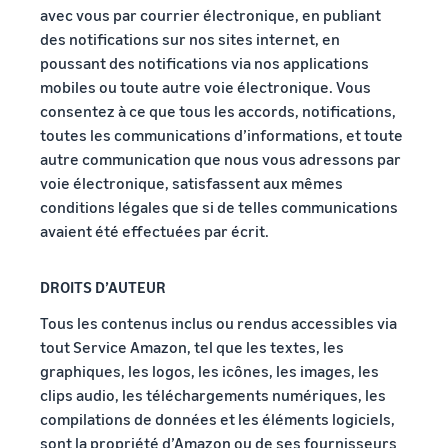
Comment vendre des
avec vous par courrier électronique, en publiant
écouteurs en ligne
des notifications sur nos sites internet, en
Vendez des écouteurs à des
poussant des notifications via nos applications
clients du monde entier
mobiles ou toute autre voie électronique. Vous
consentez à ce que tous les accords, notifications,
Comment vendre des T-
toutes les communications d’informations, et toute
shirts en ligne
autre communication que nous vous adressons par
Développez votre marque
de T-shirts
voie électronique, satisfassent aux mêmes
conditions légales que si de telles communications
avaient été effectuées par écrit.
DROITS D’AUTEUR
Tous les contenus inclus ou rendus accessibles via
tout Service Amazon, tel que les textes, les
graphiques, les logos, les icônes, les images, les
clips audio, les téléchargements numériques, les
compilations de données et les éléments logiciels,
sont la propriété d’Amazon ou de ses fournisseurs