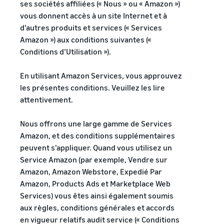
ses sociétés affiliées (« Nous » ou « Amazon »)
Partenaire de vente
vous donnent accès à un site Internet et à
App Store
Produits les plus
Traitez les commandes
d’autres produits et services (« Services
Découvrez des partenaires
vendus en ligne
multi-canaux
logiciels approuvés par
Amazon ») aux conditions suivantes («
Trouvez des produits
Calculateur
Utilisez votre stock Expédié
Amazon
tendance pour votre
Conditions d’Utilisation »).
de revenus
par Amazon pour les ventes
entreprise en ligne
Réussite
sur d'autres canaux
Calculez les frais
Explorez les
du
En utilisant Amazon Services, vous approuvez
et les coûts d'un
programmes de vente
vendeur
Gestion des stocks
produit en
les présentes conditions. Veuillez les lire
Grâce à la
Produits à bas prix
Créez votre stratégie de
pour le commerce
comparant les
portée et
attentivement.
Vendez des produits à bas
électronique
vente avec une variété de
méthodes
aux outils
prix et atteignez des
programmes
Guide de base sur le
d'expédition
d'Amazon,
millions de clients dans le
Nous offrons une large gamme de Services
fonctionnement de la
Skipper's a
monde entier
Amazon, et des conditions supplémentaires
gestion des stocks et les
transformé
outils et services pertinents
peuvent s’appliquer. Quand vous utilisez un
son
Vendez au-delà des
Service Amazon (par exemple, Vendre sur
alimentation
frontières du
Amazon, Amazon Webstore, Expedié Par
animale
Royaume-Uni et de l'UE
Produits
haut de
Amazon, Products Ads et Marketplace Web
Accédez facilement à de
Registre
gamme à
recherchés
Services) vous êtes ainsi également soumis
nouveaux marchés
des
base de
pour
aux règles, conditions générales et accords
marques
poisson
commencer
en vigueur relatifs audit service (« Conditions
d'une idée