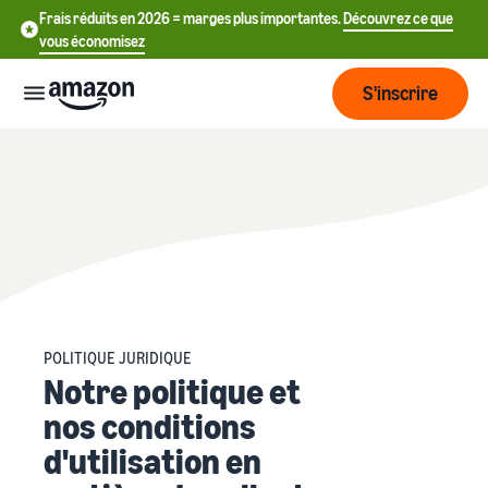
Frais réduits en 2026 = marges plus importantes.
Découvrez ce que
vous économisez
S'inscrire
Commencer
Commencez
Expédier
中
à vendre
sur Amazon
文
Vue
-
Grandir
d'ensemble
CN
Introduction à la vente
de la
POLITIQUE JURIDIQUE
Comment devenir un
Notre politique et
logistique
Touchez
English
Tarification
vendeur Amazon
plus de
- GB
nos conditions
clients
Expédié par Amazon
Créez votre compte
d'utilisation en
Français
Connaître
Apprendre
vendeur
Externalisez la gestion des
- FR