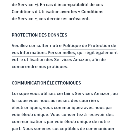
Inscrivez
à vendre
de Service »). En cas d’incompatibilité de ces
locale en
votre
Conditions d’Utilisation avec les « Conditions
une
marque
Trouvez votre
de Service », ces dernières prévalent.
entreprise
auprès
catégorie de produits
prospère.
d'Amazon
Réduisez
Découvrez ce qui se vend
Une histoire
pour accéder
PROTECTION DES DONNÉES
vos frais
vraie, une
à une suite
d'expédition
croissance
d'outils de
Comment vendre de la
Veuillez consulter notre
Politique de Protection de
pour vos
réelle.
nourriture pour
création de
vos Informations Personnelles
, qui régit également
produits à
animaux en ligne
Pourriez-
marque et à
votre utilisation des Services Amazon, afin de
bas prix
vous être le
Développez votre
des
comprendre nos pratiques.
prochain?
entreprise d'aliments pour
avantages de
Découvrez les
animaux
protection
tarifs Prix bas
Expédié par
COMMUNICATION ÉLECTRONIQUES
Amazon pour les
Comment vendre des
Lorsque vous utilisez certains Services Amazon, ou
produits éligibles
compléments
alimentaires en ligne
dont le prix est
lorsque vous nous adressez des courriers
inférieur ou égal à
Développez vos ventes de
électroniques, vous communiquez avec nous par
€20.
compléments alimentaires
voie électronique. Vous consentez à recevoir des
en ligne
communications par voie électronique de notre
part. Nous sommes susceptibles de communiquer