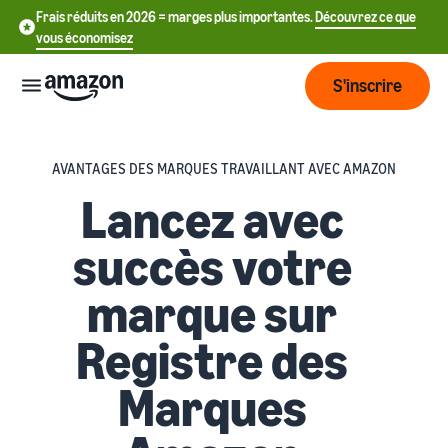
Frais réduits en 2026 = marges plus importantes.
Découvrez ce que
vous économisez
S'inscrire
Commencer
AVANTAGES DES MARQUES TRAVAILLANT AVEC AMAZON
Lancez avec
Commencez
Expédier
中
à vendre
succès votre
sur Amazon
文
Vue
-
Grandir
marque sur
d'ensemble
CN
Introduction à la vente
de la
Registre des
Comment devenir un
logistique
Touchez
English
Tarification
vendeur Amazon
plus de
- GB
Marques
clients
Expédié par Amazon
Créez votre compte
Français
Connaître
Apprendre
vendeur
Externalisez la gestion des
- FR