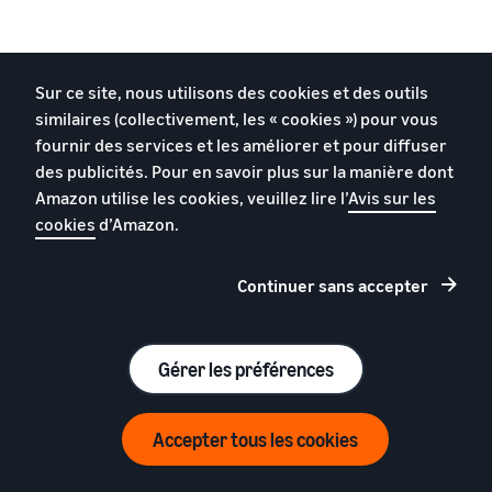
Seller University
Sur ce site, nous utilisons des cookies et des outils
similaires (collectivement, les « cookies ») pour vous
fournir des services et les améliorer et pour diffuser
Seller University est une librairie unique pour tous
des publicités. Pour en savoir plus sur la manière dont
vos besoins d'apprentissage. Ses ressources
Amazon utilise les cookies, veuillez lire l’
Avis sur les
pédagogiques aident les marques, les entreprises
cookies
d’Amazon.
et les entrepreneurs à apprendre comment
réussir en tant que partenaires de vente Amazon.
Continuer sans accepter
Accédez à plus de ressources dédiées aux
propriétaires de marques dans Seller University.
Gérer les préférences
Visiter Seller University
Accepter tous les cookies