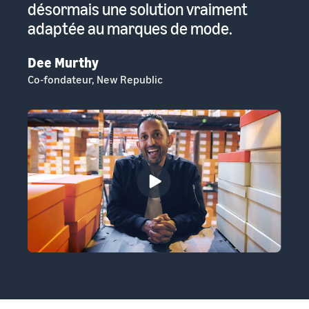
ux
désormais une solution vraiment
pe
,
adaptée au marques de mode.
Su
Pré
Dee Murthy
Fr
Co-fondateur, New Republic