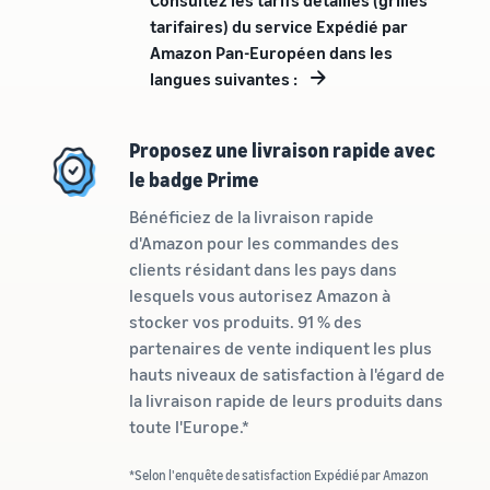
Inscrivez
à vendre
locale en
tarifaires) du service Expédié par
votre
une
marque
Amazon Pan-Européen dans les
Trouvez votre
entreprise
auprès
langues suivantes :
catégorie de produits
prospère.
d'Amazon
Réduisez
Découvrez ce qui se vend
Une histoire
pour accéder
vos frais
vraie, une
à une suite
Proposez une livraison rapide avec
d'expédition
croissance
d'outils de
Comment vendre de la
le badge Prime
pour vos
réelle.
nourriture pour
création de
produits à
animaux en ligne
Pourriez-
marque et à
Bénéficiez de la livraison rapide
bas prix
vous être le
Développez votre
des
d'Amazon pour les commandes des
prochain?
entreprise d'aliments pour
avantages de
Découvrez les
clients résidant dans les pays dans
animaux
protection
tarifs Prix bas
lesquels vous autorisez Amazon à
Expédié par
stocker vos produits. 91 % des
Amazon pour les
Comment vendre des
partenaires de vente indiquent les plus
produits éligibles
compléments
alimentaires en ligne
dont le prix est
hauts niveaux de satisfaction à l'égard de
inférieur ou égal à
Développez vos ventes de
la livraison rapide de leurs produits dans
€20.
compléments alimentaires
toute l'Europe.*
en ligne
*Selon l'enquête de satisfaction Expédié par Amazon