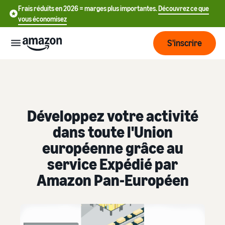
Frais réduits en 2026 = marges plus importantes.
Découvrez ce que
vous économisez
S'inscrire
Commencer
Commencez
Développez votre activité
Expédier
中
à vendre
dans toute l'Union
sur Amazon
文
européenne grâce au
Vue
-
Grandir
d'ensemble
CN
Introduction à la vente
service Expédié par
de la
Comment devenir un
Amazon Pan-Européen
logistique
Touchez
English
Tarification
vendeur Amazon
plus de
- GB
clients
Expédié par Amazon
Créez votre compte
Français
Connaître
Apprendre
vendeur
Externalisez la gestion des
- FR