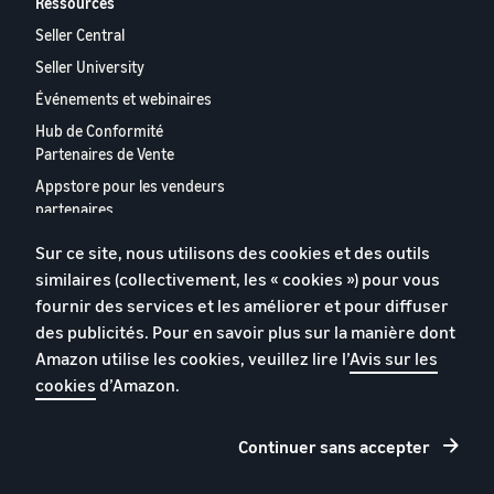
Ressources
Seller Central
Seller University
Événements et webinaires
Hub de Conformité
Partenaires de Vente
Appstore pour les vendeurs
partenaires
Rapport 2024 relatif aux
Sur ce site, nous utilisons des cookies et des outils
vendeurs partenaires
similaires (collectivement, les « cookies ») pour vous
européens
fournir des services et les améliorer et pour diffuser
Contactez-nous
des publicités. Pour en savoir plus sur la manière dont
Amazon utilise les cookies, veuillez lire l’
Avis sur les
cookies
d’Amazon.
Politique de confidentialité
Cookies
Continuer sans accepter
Conditions générales
© 2026 Amazon.com, Inc. et ses sous filiales.