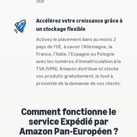
2020
Comment vendre des
écouteurs en ligne
Vendez des écouteurs à des
Accélérez votre croissance grâce à
clients du monde entier
un stockage flexible
Comment vendre des T-
Activez le placement dans au moins 2
shirts en ligne
pays de l'UE, à savoir l’Allemagne, la
Développez votre marque
France, l’Italie, l’Espagne ou Pologne
de T-shirts
avec les numéros d'immatriculation à la
TVA (VRN). Amazon distribue et stocke
vos produits gratuitement, le tout à
proximité de la demande de vos clients.
Comment fonctionne le
service Expédié par
Amazon Pan-Européen ?