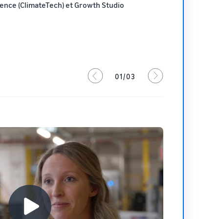
gence (ClimateTech) et Growth Studio
01/03
Cela
seu
pers
entr