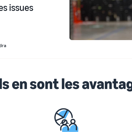
es issues
dra
s en sont les avanta