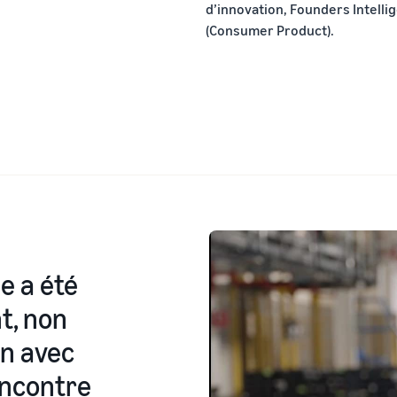
d’innovation, Founders Intelli
(Consumer Product).
e a été
t, non
on avec
encontre