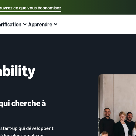
uvrez ce que vous économisez
Sélectionnez votre langue préférée
arification
Apprendre
中文 - CN
Exemples:
Vendre sur Amazon
Expédié par Amazon
English - GB
Voici ce qui peut vous aider
Développez vos opérations
Explorez d'autres outils et programmes
Estimer les frais et les coûts
Guides
Français - FR
Guide du débutant
Vendez à travers l'Europe
Vendez des produits faits main
Calculateur de revenus
Qu'est-ce que le dropshipping ?
bility
A savoir avant de commencer à vendre
Économisez 53 % sur les frais d'expédition et développez
Vendez vos produits artisanaux dans le monde entier
Estimez vos ventes sur Amazon
Externaliser l'intégralité du processus de livraison des
votre activité dans toute l'Union européenne
produits, du fabricant au client
Guide du Nouveau Vendeur
Amazon Renewed
Estimez les frais d'expédition
Traitez les commandes multi-canaux
Produits les plus vendus en ligne
Débloquez les actions recommandées qui peuvent vous
Vendez des produits reconditionnés et d'occasion à des
Comparez les coûts par méthode d'expédition
aider à vendre 9 fois plus la première année
Utilisez votre stock Expédié par Amazon pour les ventes
millions de clients Amazon
Trouvez des produits tendance pour votre entreprise en
qui cherche à
sur d'autres canaux
ligne
Expédié par Amazon
Partenaire de vente App Store
Produits à bas prix
Gestion des stocks pour le commerce
Externalisez l'expédition, les retours et le service client
Découvrez des partenaires logiciels approuvés par
électronique
Vendez des produits à bas prix et atteignez des millions
Amazon
start-up qui développent
Guide de base sur le fonctionnement de la gestion des
de clients dans le monde entier
Registre des marques
é les plus complexes.