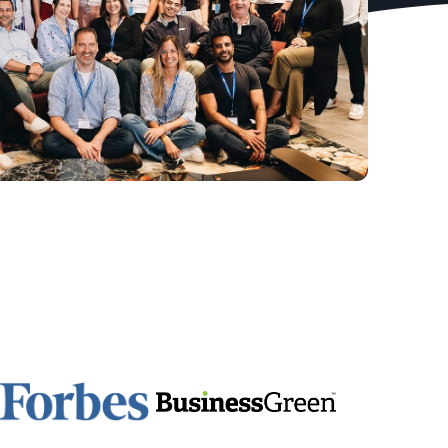
ligne
accéder à une suite d'outils de création de
marque et à des avantages de protection
Comment vendre des écouteurs en ligne
Vendez des écouteurs à des clients du monde entier
Comment vendre des T-shirts en ligne
Développez votre marque de T-shirts