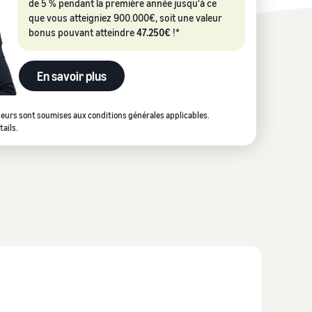
ligne
de 5 % pendant la première année jusqu'à ce
que vous atteigniez 900.000€, soit une valeur
bonus pouvant atteindre
47.250€
!*
Comment vendre des écouteurs en ligne
Vendez des écouteurs à des clients du monde entier
En savoir plus
Comment vendre des T-shirts en ligne
Développez votre marque de T-shirts
deurs sont soumises aux conditions générales applicables.
tails.