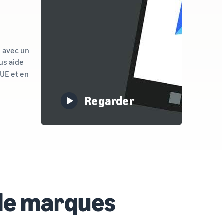
n avec un
us aide
’UE et en
Regarder
 de marques