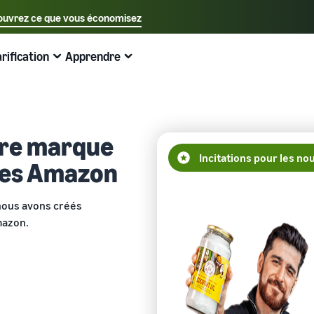
uvrez ce que vous économisez
Sélectionnez votre langue préférée
arification
Apprendre
中文 - CN
Exemples:
Vendre sur Amazon
Expédié par Amazon
English - GB
Voici ce qui peut vous aider
Développez vos opérations
Explorez d'autres outils et programmes
Estimer les frais et les coûts
Guides
Français - FR
tre marque
Guide du débutant
Vendez à travers l'Europe
Vendez des produits faits main
Calculateur de revenus
Qu'est-ce que le dropshipping ?
Incitations pour les n
A savoir avant de commencer à vendre
Économisez 53 % sur les frais d'expédition et développez
Vendez vos produits artisanaux dans le monde entier
Estimez vos ventes sur Amazon
Externaliser l'intégralité du processus de livraison des
ues Amazon
votre activité dans toute l'Union européenne
produits, du fabricant au client
Guide du Nouveau Vendeur
Amazon Renewed
Estimez les frais d'expédition
 nous avons créés
Traitez les commandes multi-canaux
Produits les plus vendus en ligne
Débloquez les actions recommandées qui peuvent vous
Vendez des produits reconditionnés et d'occasion à des
Comparez les coûts par méthode d'expédition
mazon.
aider à vendre 9 fois plus la première année
Utilisez votre stock Expédié par Amazon pour les ventes
millions de clients Amazon
Trouvez des produits tendance pour votre entreprise en
sur d'autres canaux
ligne
Expédié par Amazon
Partenaire de vente App Store
Produits à bas prix
Gestion des stocks pour le commerce
Externalisez l'expédition, les retours et le service client
Découvrez des partenaires logiciels approuvés par
électronique
Vendez des produits à bas prix et atteignez des millions
Amazon
Guide de base sur le fonctionnement de la gestion des
de clients dans le monde entier
Registre des marques