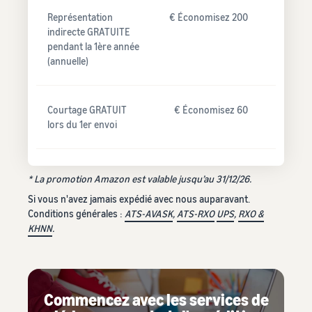
Représentation
€ Économisez 200
indirecte GRATUITE
pendant la 1ère année
(annuelle)
Courtage GRATUIT
€ Économisez 60
lors du 1er envoi
* La promotion Amazon est valable jusqu’au 31/12/26.
Si vous n'avez jamais expédié avec nous auparavant.
Conditions générales :
ATS-AVASK
,
ATS-RXO
UPS
,
RXO &
KHNN
.
Commencez avec les services de