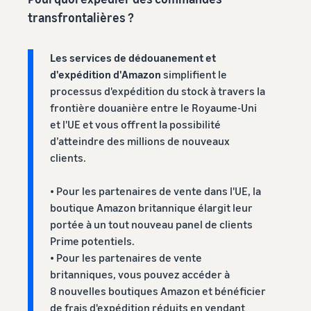
Comment vendre des
transfrontalières ?
écouteurs en ligne
Vendez des écouteurs à des
clients du monde entier
Les services de dédouanement et
d'expédition d'Amazon
simplifient le
Comment vendre des T-
processus d'expédition du stock à travers la
shirts en ligne
frontière douanière entre le Royaume-Uni
Développez votre marque
et l'UE et vous offrent la possibilité
de T-shirts
d’atteindre des millions de nouveaux
clients.
• Pour les partenaires de vente dans l'UE, la
boutique Amazon britannique élargit leur
portée à un tout nouveau panel de clients
Prime potentiels.
• Pour les partenaires de vente
britanniques, vous pouvez accéder à
8 nouvelles boutiques Amazon et bénéficier
de frais d'expédition réduits en vendant