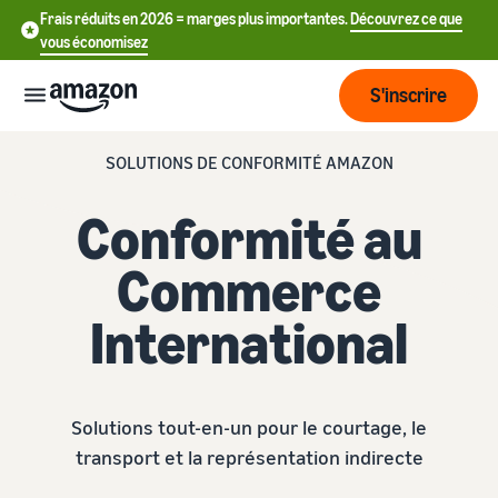
Frais réduits en 2026 = marges plus importantes.
Découvrez ce que
vous économisez
S'inscrire
SOLUTIONS DE CONFORMITÉ AMAZON
Commencer
Conformité au
Commencez
Expédier
中
à vendre
Commerce
sur Amazon
文
Vue
International
-
Grandir
d'ensemble
CN
Introduction à la vente
de la
Comment devenir un
logistique
Touchez
English
Tarification
vendeur Amazon
plus de
- GB
Solutions tout-en-un pour le courtage, le
clients
Expédié par Amazon
Créez votre compte
transport et la représentation indirecte
Français
Connaître
Apprendre
vendeur
Externalisez la gestion des
- FR