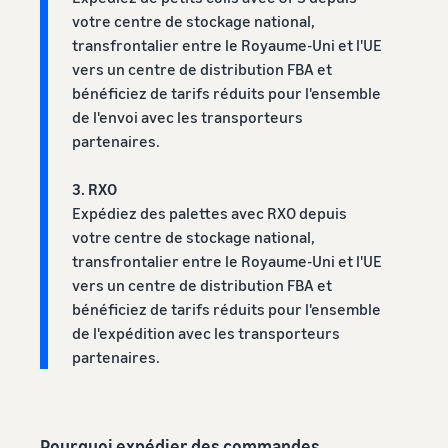
Inscrivez
à vendre
votre centre de stockage national,
locale en
votre
une
transfrontalier entre le Royaume-Uni et l'UE
marque
Trouvez votre
entreprise
auprès
vers un centre de distribution FBA et
catégorie de produits
prospère.
d'Amazon
bénéficiez de tarifs réduits pour l'ensemble
Réduisez
Découvrez ce qui se vend
Une histoire
pour accéder
de l'envoi avec les transporteurs
vos frais
vraie, une
à une suite
partenaires.
d'expédition
croissance
d'outils de
Comment vendre de la
pour vos
réelle.
nourriture pour
création de
produits à
3. RXO
animaux en ligne
Pourriez-
marque et à
bas prix
vous être le
Développez votre
Expédiez des palettes avec RXO depuis
des
prochain?
entreprise d'aliments pour
avantages de
Découvrez les
votre centre de stockage national,
animaux
protection
tarifs Prix bas
transfrontalier entre le Royaume-Uni et l'UE
Expédié par
vers un centre de distribution FBA et
Amazon pour les
Comment vendre des
bénéficiez de tarifs réduits pour l'ensemble
produits éligibles
compléments
de l'expédition avec les transporteurs
alimentaires en ligne
dont le prix est
partenaires.
inférieur ou égal à
Développez vos ventes de
€20.
compléments alimentaires
en ligne
Pourquoi expédier des commandes