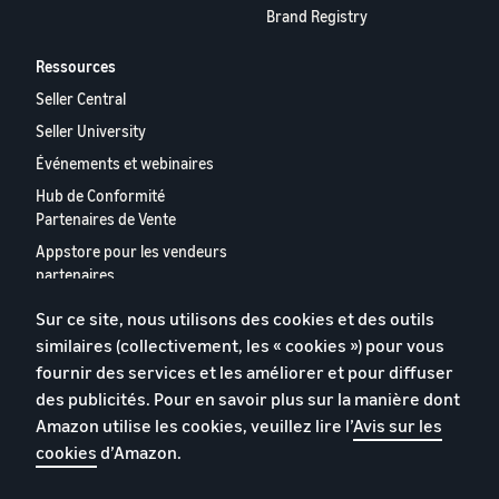
Brand Registry
Ressources
Seller Central
Seller University
Événements et webinaires
Hub de Conformité
Partenaires de Vente
Appstore pour les vendeurs
partenaires
Rapport 2024 relatif aux
Sur ce site, nous utilisons des cookies et des outils
vendeurs partenaires
similaires (collectivement, les « cookies ») pour vous
européens
fournir des services et les améliorer et pour diffuser
Contactez-nous
des publicités. Pour en savoir plus sur la manière dont
Amazon utilise les cookies, veuillez lire l’
Avis sur les
cookies
d’Amazon.
Politique de confidentialité
Cookies