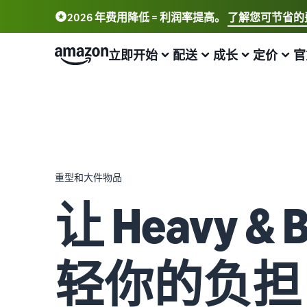
2026 年费用降低 = 利润率提高。
了解您可节省的
立即开始
配送
成长
定价
官
开始在亚马逊上销售
物流概况
触达更多客户
了解费用和成本
通过我们的网络研讨会和知识中心了
解更多信息
销售简介
亚马逊物流
在亚马逊上做广告
定价概览
在线销售博客
如何成为亚马逊卖家
外包配送、退货和客户服务管理
在亚马逊店铺内外发布广告
以盈利方式发展您的业务
了解有关在线销售概念的更多信息
重型和大件物品
创建您的卖家帐户
从自己的仓库配送订单
B2B 销售
比较销售计划
让 Heavy & 
卖家大学
回顾创建卖家账户的步骤
享受更快、更实惠、更可靠的配送服务
与企业客户建立联系
比较并选择销售计划
培训和学习资源，帮助卖家在亚马逊上取得成功
创建您的商品
推出新品
全球销售
销售佣金
卖家成功案例
亚马逊商品类别和商品信息概览
使用亚马逊物流，获得 10% 销售额返还和免费仓储
向世界各地的亚马逊买家销售商品
查看销售佣金
轻你的负担
准备好开始您的成功故事了吗？
配送您的订单
买家订单处理
获取个性化推荐
亚马逊物流配送费用
增值税知识中心
向买家发送商品
探索适合配送您的订单的解决方案
您的商城顾问如何帮助您在亚马逊上发展
详细了解这项热门计划的费用