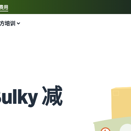
费用
选择您的首选语言
方培训
中文 - CN
示例:
我要开店、亚马逊物流
English - GB
以下是可以提供帮助的内容
发展您的业务
探索更多工具和计划
估算费用和成本
指南
Français - FR
新手指南
在欧洲各地销售
销售手工制品
收入计算器
什么是直销？
开始销售前需要了解的信息
节省 53％ 的运费，并将您的业务扩展到整个欧盟
在世界各地销售您的手工制品
估算您在亚马逊上的销量
外包从制造商到买家的整个产品交付流程
新卖家指南
处理多渠道订单
Amazon Renewed
估算配送费用
线上最畅销的商品
Bulky 减
解锁推荐的操作，助您实现第一年销量增长 9 倍
将您的亚马逊物流库存用于其他渠道的销售
向数百万亚马逊买家销售翻新和二手商品
按配送方式比较成本
为您的在线业务寻找热门商品
亚马逊物流
低价商品
App Store 销售合作伙伴
电子商务库存管理
外包配送、退货和客户服务
销售低价商品，触达全球数百万客户
探索亚马逊批准的软件合作伙伴
关于库存管理如何运作以及相关工具和服务的基本指南
品牌注册
在英国和欧盟之外销售
探索销售计划
借助亚马逊推出您的品牌
轻松进入新市场
通过各种计划制定您的销售策略