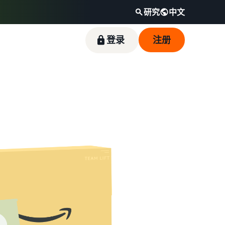
研究
中文
登录
注册
适合入门销售的热门商品
如何在线销售宠物食品
降低低价商品的运费
品牌注册
收入计算器
卖家成功案例
发展您的宠物食品业务
了解符合资格且定价等于或低于 20 欧元的商品
在亚马逊注册您的品牌，即可获得一系列品牌创
比较配送方式、计算费用和成本
Skipper's 主要经营以鱼类为基础的高端宠物食
的低价商品亚马逊物流费率。
建工具和保护权益
品，凭借亚马逊的影响力和工具，将一个当地创
如何在线销售膳食补充剂
意发展为蓬勃兴旺的业务。这是一个真实的故
拓展膳食补充剂的线上销售
事，见证了切实的增长。您是否会成为下一个成
功典范？
如何在线销售耳机
向世界各地的客户销售耳机
如何在线销售 T 恤
发展你的 T 恤品牌