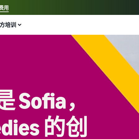
费用
选择您的首选语言
方培训
中文 - CN
示例:
我要开店、亚马逊物流
English - GB
以下是可以提供帮助的内容
发展您的业务
探索更多工具和计划
估算费用和成本
指南
Français - FR
新手指南
在欧洲各地销售
销售手工制品
收入计算器
什么是直销？
开始销售前需要了解的信息
节省 53％ 的运费，并将您的业务扩展到整个欧盟
在世界各地销售您的手工制品
估算您在亚马逊上的销量
外包从制造商到买家的整个产品交付流程
新卖家指南
处理多渠道订单
Amazon Renewed
估算配送费用
线上最畅销的商品
Sofia，
解锁推荐的操作，助您实现第一年销量增长 9 倍
将您的亚马逊物流库存用于其他渠道的销售
向数百万亚马逊买家销售翻新和二手商品
按配送方式比较成本
为您的在线业务寻找热门商品
亚马逊物流
低价商品
App Store 销售合作伙伴
电子商务库存管理
外包配送、退货和客户服务
销售低价商品，触达全球数百万客户
探索亚马逊批准的软件合作伙伴
关于库存管理如何运作以及相关工具和服务的基本指南
edies 的创
品牌注册
在英国和欧盟之外销售
探索销售计划
借助亚马逊推出您的品牌
轻松进入新市场
通过各种计划制定您的销售策略