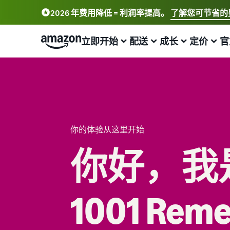
2026 年费用降低 = 利润率提高。
了解您可节省的
立即开始
配送
成长
定价
官
开始在亚马逊上销售
物流概况
触达更多客户
了解费用和成本
通过我们的网络研讨会和知识中心了
解更多信息
销售简介
亚马逊物流
在亚马逊上做广告
定价概览
在线销售博客
如何成为亚马逊卖家
外包配送、退货和客户服务管理
在亚马逊店铺内外发布广告
以盈利方式发展您的业务
了解有关在线销售概念的更多信息
你的体验从这里开始
创建您的卖家帐户
从自己的仓库配送订单
B2B 销售
比较销售计划
你好，我是 
卖家大学
回顾创建卖家账户的步骤
享受更快、更实惠、更可靠的配送服务
与企业客户建立联系
比较并选择销售计划
培训和学习资源，帮助卖家在亚马逊上取得成功
创建您的商品
推出新品
全球销售
销售佣金
卖家成功案例
亚马逊商品类别和商品信息概览
使用亚马逊物流，获得 10% 销售额返还和免费仓储
向世界各地的亚马逊买家销售商品
查看销售佣金
1001 Rem
准备好开始您的成功故事了吗？
配送您的订单
买家订单处理
获取个性化推荐
亚马逊物流配送费用
增值税知识中心
向买家发送商品
探索适合配送您的订单的解决方案
您的商城顾问如何帮助您在亚马逊上发展
详细了解这项热门计划的费用