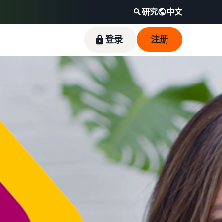
研究
中文
登录
注册
适合入门销售的热门商品
如何在线销售宠物食品
降低低价商品的运费
品牌注册
收入计算器
卖家成功案例
发展您的宠物食品业务
了解符合资格且定价等于或低于 20 欧元的商品
在亚马逊注册您的品牌，即可获得一系列品牌创
比较配送方式、计算费用和成本
Skipper's 主要经营以鱼类为基础的高端宠物食
的低价商品亚马逊物流费率。
建工具和保护权益
品，凭借亚马逊的影响力和工具，将一个当地创
如何在线销售膳食补充剂
意发展为蓬勃兴旺的业务。这是一个真实的故
拓展膳食补充剂的线上销售
事，见证了切实的增长。您是否会成为下一个成
功典范？
如何在线销售耳机
向世界各地的客户销售耳机
如何在线销售 T 恤
发展你的 T 恤品牌