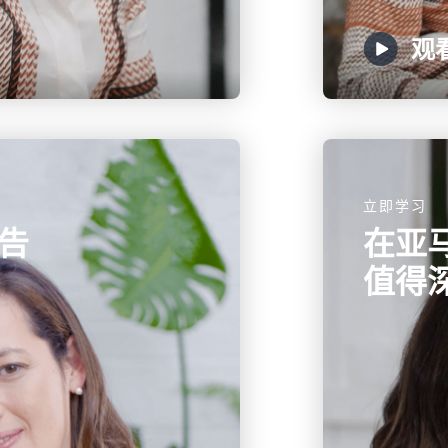
观
立即学习
告
在亚
值得