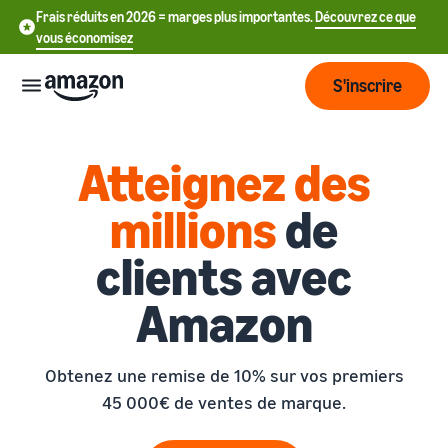
Frais réduits en 2026 = marges plus importantes.
Découvrez ce que
vous économisez
S'inscrire
Commencer
Atteignez des
millions
de
Commencez
Expédier
中
à vendre
clients avec
sur Amazon
文
Vue
-
Grandir
Amazon
d'ensemble
CN
Introduction à la vente
de la
Comment devenir un
logistique
Touchez
English
Tarification
vendeur Amazon
Obtenez une remise de 10% sur vos premiers
plus de
- GB
clients
45 000€ de ventes de marque.
Expédié par Amazon
Créez votre compte
Français
Connaître
Apprendre
vendeur
Externalisez la gestion des
- FR