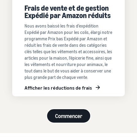
clients Amazon
Frais de vente et de gestion
Produits les plus
Expédié par Amazon réduits
Traitez les commandes
Partenaire de vente
vendus en ligne
multi-canaux
App Store
Trouvez des produits
Calculateur
Nous avons baissé les frais d'expédition
Utilisez votre stock Expédié
Découvrez des partenaires
tendance pour votre
de revenus
Expédié par Amazon pour les colis, élargi notre
par Amazon pour les ventes
logiciels approuvés par
entreprise en ligne
Réussite
programme Prix bas Expédié par Amazon et
sur d'autres canaux
Calculez les frais
Amazon
du
réduit les frais de vente dans des catégories
et les coûts d'un
vendeur
clés telles que les vêtements et accessoires, les
Gestion des stocks
produit en
Grâce à la
Produits à bas prix
Explorez les
pour le commerce
articles pour la maison, l'épicerie fine, ainsi que
comparant les
portée et
Vendez des produits à bas
programmes de vente
électronique
les vêtements et nourriture pour animaux, le
méthodes
aux outils
prix et atteignez des
Créez votre stratégie de
Guide de base sur le
tout dans le but de vous aider à conserver une
d'expédition
d'Amazon,
millions de clients dans le
vente avec une variété de
fonctionnement de la
plus grande part de chaque vente.
Skipper's a
monde entier
programmes
gestion des stocks et les
transformé
Afficher les réductions de frais
outils et services pertinents
son
Vendez au-delà des
alimentation
frontières du
animale
Royaume-Uni et de l'UE
Produits
haut de
Accédez facilement à de
Commencer
gamme à
recherchés
nouveaux marchés
base de
pour
Registre
poisson
commencer
d'une idée