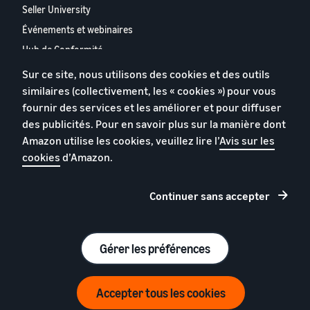
Seller University
Événements et webinaires
Hub de Conformité
Partenaires de Vente
Sur ce site, nous utilisons des cookies et des outils
Appstore pour les vendeurs
similaires (collectivement, les « cookies ») pour vous
partenaires
fournir des services et les améliorer et pour diffuser
Rapport 2024 relatif aux
des publicités. Pour en savoir plus sur la manière dont
vendeurs partenaires
Amazon utilise les cookies, veuillez lire l’
Avis sur les
européens
cookies
d’Amazon.
Contactez-nous
Continuer sans accepter
Politique de confidentialité
Cookies
Gérer les préférences
Conditions générales
© 2026 Amazon.com, Inc. et ses sous filiales.
Accepter tous les cookies