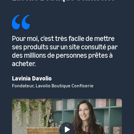
Pour moi, c'est très facile de mettre
Am
urs
ses produits sur un site consulté par
cl
des millions de personnes prêtes à
be
acheter.
no
Lavinia Davolio
Er
Fondateur, Lavolio Boutique Confiserie
Fo