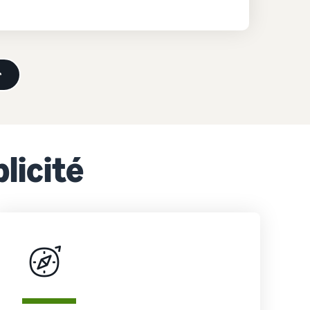
r
licité