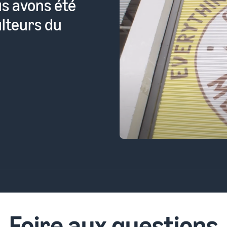
e mettre ses
é par des
s à acheter.
Foire aux questions