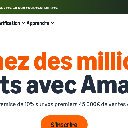
uvrez ce que vous économisez
Sélectionnez votre langue préférée
arification
Apprendre
中文 - CN
Exemples:
Vendre sur Amazon
Expédié par Amazon
English - GB
Voici ce qui peut vous aider
Développez vos opérations
Explorez d'autres outils et programmes
Estimer les frais et les coûts
Guides
ez des mill
Français - FR
Vendez à travers l'Europe
Vendez des produits faits main
Calculateur de revenus
Qu'est-ce que le dropshipping ?
Guide du débutant
Économisez 53 % sur les frais d'expédition et développez
Vendez vos produits artisanaux dans le monde entier
Estimez vos ventes sur Amazon
Externaliser l'intégralité du processus de livraison des
A savoir avant de commencer à vendre
votre activité dans toute l'Union européenne
produits, du fabricant au client
nts avec Am
Guide du Nouveau Vendeur
Amazon Renewed
Estimez les frais d'expédition
Traitez les commandes multi-canaux
Produits les plus vendus en ligne
Débloquez les actions recommandées qui peuvent vous
Vendez des produits reconditionnés et d'occasion à des
Comparez les coûts par méthode d'expédition
aider à vendre 9 fois plus la première année
Utilisez votre stock Expédié par Amazon pour les ventes
millions de clients Amazon
Trouvez des produits tendance pour votre entreprise en
sur d'autres canaux
ligne
remise de 10% sur vos premiers 45 000€ de ventes
Expédié par Amazon
Partenaire de vente App Store
Produits à bas prix
Gestion des stocks pour le commerce
Externalisez l'expédition, les retours et le service client
Découvrez des partenaires logiciels approuvés par
électronique
Vendez des produits à bas prix et atteignez des millions
Amazon
Guide de base sur le fonctionnement de la gestion des
S'inscrire
de clients dans le monde entier
Registre des marques