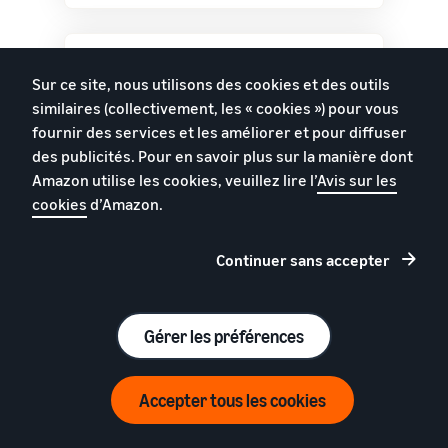
Sur ce site, nous utilisons des cookies et des outils
similaires (collectivement, les « cookies ») pour vous
fournir des services et les améliorer et pour diffuser
Statistiques des
des publicités. Pour en savoir plus sur la manière dont
marques
Amazon utilise les cookies, veuillez lire l’
Avis sur les
cookies
d’Amazon.
Découvrez l’efficacité de vos annonces
de marque auprès des nouveaux clients
et des clients existants.
Continuer sans accepter
En savoir plus
Gérer les préférences
Accepter tous les cookies