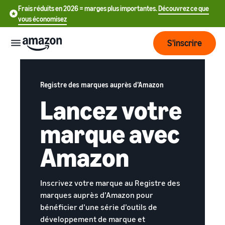
Frais réduits en 2026 = marges plus importantes.
Découvrez ce que
vous économisez
S'inscrire
Commencer
Registre des marques auprès d’Amazon
Lancez votre
Commencez
Expédier
中
à vendre
marque avec
sur Amazon
文
Vue
-
Grandir
Amazon
d'ensemble
CN
Introduction à la vente
de la
Comment devenir un
logistique
Touchez
English
Tarification
vendeur Amazon
Inscrivez votre marque au Registre des
plus de
- GB
marques auprès d’Amazon pour
clients
Expédié par Amazon
Créez votre compte
bénéficier d’une série d’outils de
Français
Connaître
Apprendre
vendeur
Externalisez la gestion des
développement de marque et
- FR