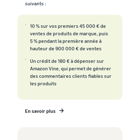
Inscrivez
à vendre
suivants :
locale en
votre
une
marque
Trouvez votre
entreprise
auprès
catégorie de produits
10 % sur vos premiers 45 000 € de
prospère.
d'Amazon
Réduisez
Découvrez ce qui se vend
Une histoire
ventes de produits de marque, puis
pour accéder
vos frais
vraie, une
à une suite
5 % pendant la première année à
d'expédition
croissance
d'outils de
Comment vendre de la
hauteur de 900 000 € de ventes
pour vos
réelle.
nourriture pour
création de
produits à
animaux en ligne
Pourriez-
marque et à
Un crédit de 180 € à dépenser sur
bas prix
vous être le
Développez votre
des
Amazon Vine, qui permet de générer
prochain?
entreprise d'aliments pour
avantages de
Découvrez les
des commentaires clients fiables sur
animaux
protection
tarifs Prix bas
les produits
Expédié par
Amazon pour les
Comment vendre des
produits éligibles
compléments
alimentaires en ligne
dont le prix est
En savoir plus
inférieur ou égal à
Développez vos ventes de
€20.
compléments alimentaires
en ligne