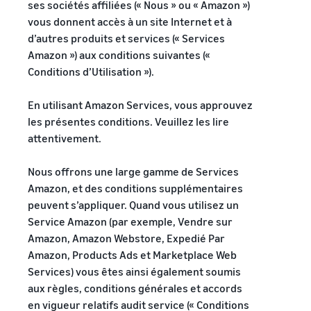
ses sociétés affiliées (« Nous » ou « Amazon »)
Partenaire de vente
vous donnent accès à un site Internet et à
App Store
Produits les plus
Traitez les commandes
d’autres produits et services (« Services
Découvrez des partenaires
vendus en ligne
multi-canaux
logiciels approuvés par
Amazon ») aux conditions suivantes («
Trouvez des produits
Calculateur
Utilisez votre stock Expédié
Amazon
tendance pour votre
Conditions d’Utilisation »).
de revenus
par Amazon pour les ventes
entreprise en ligne
Réussite
sur d'autres canaux
Calculez les frais
Explorez les
du
En utilisant Amazon Services, vous approuvez
et les coûts d'un
programmes de vente
vendeur
Gestion des stocks
produit en
les présentes conditions. Veuillez les lire
Grâce à la
Produits à bas prix
Créez votre stratégie de
pour le commerce
comparant les
portée et
attentivement.
Vendez des produits à bas
électronique
vente avec une variété de
méthodes
aux outils
prix et atteignez des
programmes
Guide de base sur le
d'expédition
d'Amazon,
millions de clients dans le
Nous offrons une large gamme de Services
fonctionnement de la
Skipper's a
monde entier
Amazon, et des conditions supplémentaires
gestion des stocks et les
transformé
outils et services pertinents
peuvent s’appliquer. Quand vous utilisez un
son
Vendez au-delà des
Service Amazon (par exemple, Vendre sur
alimentation
frontières du
Amazon, Amazon Webstore, Expedié Par
animale
Royaume-Uni et de l'UE
Produits
haut de
Amazon, Products Ads et Marketplace Web
Accédez facilement à de
Registre
gamme à
recherchés
Services) vous êtes ainsi également soumis
nouveaux marchés
des
base de
pour
aux règles, conditions générales et accords
marques
poisson
commencer
en vigueur relatifs audit service (« Conditions
d'une idée