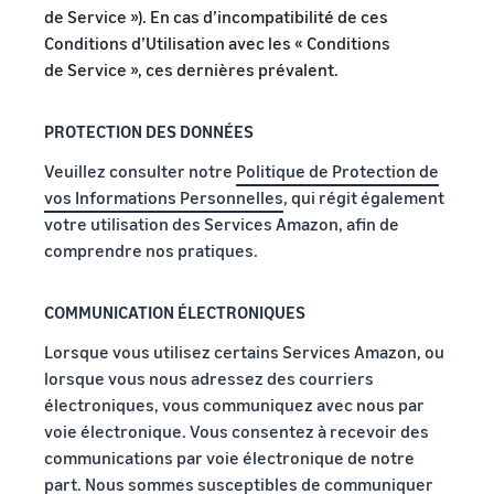
Inscrivez
à vendre
de Service »). En cas d’incompatibilité de ces
locale en
votre
Conditions d’Utilisation avec les « Conditions
une
marque
Trouvez votre
de Service », ces dernières prévalent.
entreprise
auprès
catégorie de produits
prospère.
d'Amazon
Réduisez
Découvrez ce qui se vend
Une histoire
pour accéder
PROTECTION DES DONNÉES
vos frais
vraie, une
à une suite
d'expédition
croissance
d'outils de
Comment vendre de la
Veuillez consulter notre
Politique de Protection de
pour vos
réelle.
nourriture pour
création de
vos Informations Personnelles
, qui régit également
produits à
animaux en ligne
Pourriez-
marque et à
votre utilisation des Services Amazon, afin de
bas prix
vous être le
Développez votre
des
comprendre nos pratiques.
prochain?
entreprise d'aliments pour
avantages de
Découvrez les
animaux
protection
tarifs Prix bas
Expédié par
COMMUNICATION ÉLECTRONIQUES
Amazon pour les
Comment vendre des
Lorsque vous utilisez certains Services Amazon, ou
produits éligibles
compléments
alimentaires en ligne
dont le prix est
lorsque vous nous adressez des courriers
inférieur ou égal à
Développez vos ventes de
électroniques, vous communiquez avec nous par
€20.
compléments alimentaires
voie électronique. Vous consentez à recevoir des
en ligne
communications par voie électronique de notre
part. Nous sommes susceptibles de communiquer