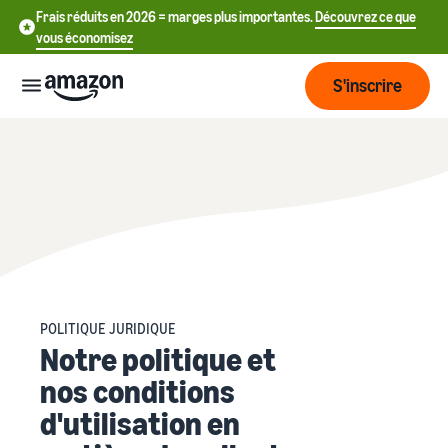
Frais réduits en 2026 = marges plus importantes.
Découvrez ce que
vous économisez
S'inscrire
Commencer
Commencez
Expédier
中
à vendre
sur Amazon
文
Vue
-
Grandir
d'ensemble
CN
Introduction à la vente
de la
POLITIQUE JURIDIQUE
Comment devenir un
Notre politique et
logistique
Touchez
English
Tarification
vendeur Amazon
plus de
- GB
nos conditions
clients
Expédié par Amazon
Créez votre compte
d'utilisation en
Français
Connaître
Apprendre
vendeur
Externalisez la gestion des
- FR