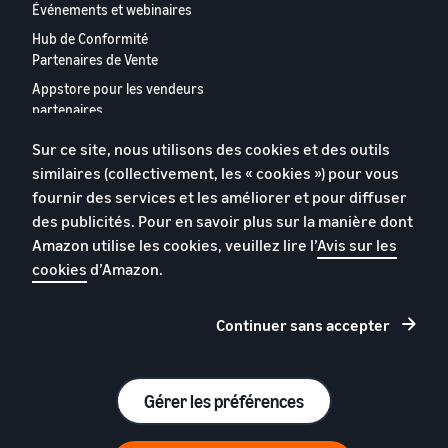
Événements et webinaires
Hub de Conformité
Partenaires de Vente
Appstore pour les vendeurs
partenaires
Rapport 2024 relatif aux
Sur ce site, nous utilisons des cookies et des outils
vendeurs partenaires
similaires (collectivement, les « cookies ») pour vous
européens
fournir des services et les améliorer et pour diffuser
Contactez-nous
des publicités. Pour en savoir plus sur la manière dont
Amazon utilise les cookies, veuillez lire l’
Avis sur les
cookies
d’Amazon.
Politique de confidentialité
Cookies
Continuer sans accepter
Conditions générales
© 2026 Amazon.com, Inc. et ses sous filiales.
Gérer les préférences