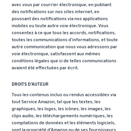
Comment vendre des
avec vous par courrier électronique, en publiant
écouteurs en ligne
des notifications sur nos sites internet, en
Vendez des écouteurs à des
poussant des notifications via nos applications
clients du monde entier
mobiles ou toute autre voie électronique. Vous
consentez à ce que tous les accords, notifications,
Comment vendre des T-
toutes les communications d’informations, et toute
shirts en ligne
autre communication que nous vous adressons par
Développez votre marque
de T-shirts
voie électronique, satisfassent aux mêmes
conditions légales que si de telles communications
avaient été effectuées par écrit.
DROITS D’AUTEUR
Tous les contenus inclus ou rendus accessibles via
tout Service Amazon, tel que les textes, les
graphiques, les logos, les icônes, les images, les
clips audio, les téléchargements numériques, les
compilations de données et les éléments logiciels,
sont la propriété d’Amazon ou de ses fournisseurs