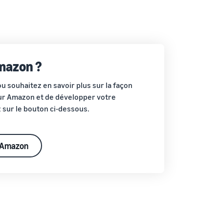
ligne
Comment vendre des écouteurs en ligne
Vendez des écouteurs à des clients du monde entier
Comment vendre des T-shirts en ligne
mazon ?
Développez votre marque de T-shirts
u souhaitez en savoir plus sur la façon
ur Amazon et de développer votre
ez sur le bouton ci-dessous.
r Amazon