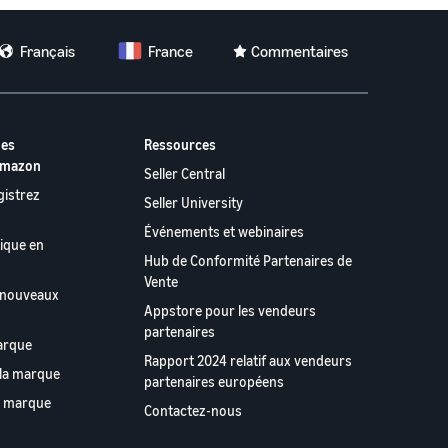
Français
France
Commentaires
les
Ressources
Amazon
Seller Central
gistrez
Seller University
Événements et webinaires
ique en
Hub de Conformité Partenaires de
Vente
s nouveaux
Appstore pour les vendeurs
partenaires
arque
Rapport 2024 relatif aux vendeurs
 la marque
partenaires européens
e marque
Contactez-nous