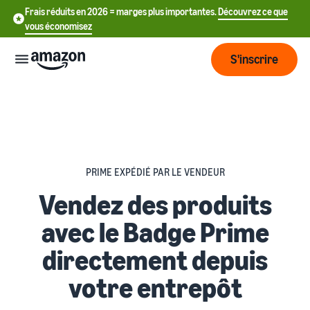
Frais réduits en 2026 = marges plus importantes.
Découvrez ce que
vous économisez
S'inscrire
Commencer
Commencez
Expédier
中
à vendre
PRIME EXPÉDIÉ PAR LE VENDEUR
sur Amazon
文
Vendez des produits
Vue
-
Grandir
d'ensemble
CN
Introduction à la vente
avec le Badge Prime
de la
Comment devenir un
logistique
Touchez
English
Tarification
vendeur Amazon
directement depuis
plus de
- GB
clients
votre entrepôt
Expédié par Amazon
Créez votre compte
Français
Connaître
Apprendre
vendeur
Externalisez la gestion des
- FR