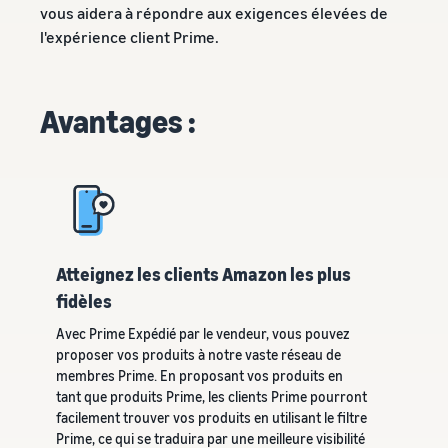
Inscrivez
à vendre
vous aidera à répondre aux exigences élevées de
locale en
votre
l'expérience client Prime.
une
marque
Trouvez votre
entreprise
auprès
catégorie de produits
prospère.
d'Amazon
Réduisez
Découvrez ce qui se vend
Une histoire
pour accéder
Avantages :
vos frais
vraie, une
à une suite
d'expédition
croissance
d'outils de
Comment vendre de la
pour vos
réelle.
nourriture pour
création de
produits à
animaux en ligne
Pourriez-
marque et à
bas prix
vous être le
Développez votre
des
prochain?
entreprise d'aliments pour
avantages de
Découvrez les
animaux
protection
tarifs Prix bas
Atteignez les clients Amazon les plus
Expédié par
Amazon pour les
fidèles
Comment vendre des
produits éligibles
compléments
Avec Prime Expédié par le vendeur, vous pouvez
alimentaires en ligne
dont le prix est
proposer vos produits à notre vaste réseau de
inférieur ou égal à
Développez vos ventes de
membres Prime. En proposant vos produits en
€20.
compléments alimentaires
tant que produits Prime, les clients Prime pourront
en ligne
facilement trouver vos produits en utilisant le filtre
Prime, ce qui se traduira par une meilleure visibilité