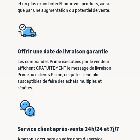
Comment vendre des
et un plus grand intérêt pour vos produits, ainsi
écouteurs en ligne
que par une augmentation du potentiel de vente.
Vendez des écouteurs à des
clients du monde entier
Comment vendre des T-
shirts en ligne
Développez votre marque
Offrir une date de livraison garantie
de T-shirts
Les commandes Prime exécutées par le vendeur
affichent GRATUITEMENT le message de livraison
Prime aux clients Prime, ce qui les rend plus
susceptibles de faire des achats multiples et
répétés.
Service client après-vente 24h/24 et 7j/7
Amazon s'occupera en votre nom du service