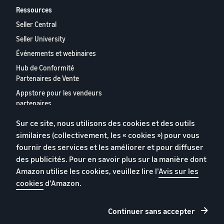
Ressources
Seller Central
Seller University
Événements et webinaires
Hub de Conformité
Partenaires de Vente
Appstore pour les vendeurs
partenaires
Rapport 2023 relatif aux
Sur ce site, nous utilisons des cookies et des outils
vendeurs partenaires
similaires (collectivement, les « cookies ») pour vous
européens
fournir des services et les améliorer et pour diffuser
Contactez-nous
des publicités. Pour en savoir plus sur la manière dont
Amazon utilise les cookies, veuillez lire l’
Avis sur les
cookies
d’Amazon.
Politique de confidentialité
Cookies
Continuer sans accepter
Conditions générales