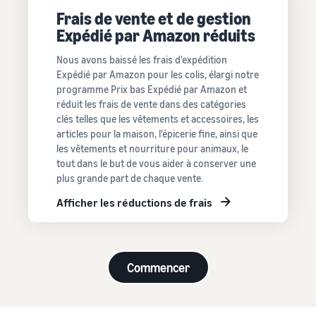
clients Amazon
Frais de vente et de gestion
Produits les plus
Expédié par Amazon réduits
Traitez les commandes
Partenaire de vente
vendus en ligne
multi-canaux
App Store
Trouvez des produits
Calculateur
Nous avons baissé les frais d'expédition
Utilisez votre stock Expédié
Découvrez des partenaires
tendance pour votre
de revenus
Expédié par Amazon pour les colis, élargi notre
par Amazon pour les ventes
logiciels approuvés par
entreprise en ligne
Réussite
programme Prix bas Expédié par Amazon et
sur d'autres canaux
Calculez les frais
Amazon
du
réduit les frais de vente dans des catégories
et les coûts d'un
vendeur
clés telles que les vêtements et accessoires, les
Gestion des stocks
produit en
Grâce à la
Produits à bas prix
Explorez les
pour le commerce
articles pour la maison, l'épicerie fine, ainsi que
comparant les
portée et
Vendez des produits à bas
programmes de vente
électronique
les vêtements et nourriture pour animaux, le
méthodes
aux outils
prix et atteignez des
Créez votre stratégie de
Guide de base sur le
tout dans le but de vous aider à conserver une
d'expédition
d'Amazon,
millions de clients dans le
vente avec une variété de
fonctionnement de la
plus grande part de chaque vente.
Skipper's a
monde entier
programmes
gestion des stocks et les
transformé
Afficher les réductions de frais
outils et services pertinents
son
Vendez au-delà des
alimentation
frontières du
animale
Royaume-Uni et de l'UE
Produits
haut de
Accédez facilement à de
Commencer
gamme à
recherchés
nouveaux marchés
base de
pour
Registre
poisson
commencer
d'une idée