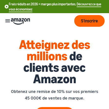
Frais réduits en 2026 = marges plus importantes.
Découvrez ce que
vous économisez
S'inscrire
Commencer
Atteignez des
millions
de
Commencez
Expédier
中
à vendre
clients avec
sur Amazon
文
Vue
-
Grandir
Amazon
d'ensemble
CN
Introduction à la vente
de la
Comment devenir un
logistique
Touchez
English
Tarification
vendeur Amazon
Obtenez une remise de 10% sur vos premiers
plus de
- GB
clients
45 000€ de ventes de marque.
Expédié par Amazon
Créez votre compte
Français
Connaître
Apprendre
vendeur
Externalisez la gestion des
- FR