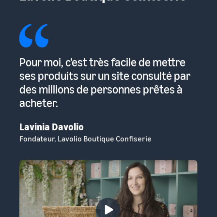
Pour moi, c'est très facile de mettre
Am
urs
ses produits sur un site consulté par
cl
des millions de personnes prêtes à
be
acheter.
no
Lavinia Davolio
Er
Fondateur, Lavolio Boutique Confiserie
Fo