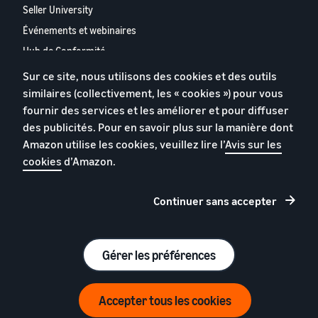
Seller University
Événements et webinaires
Hub de Conformité
Partenaires de Vente
Sur ce site, nous utilisons des cookies et des outils
Appstore pour les vendeurs
similaires (collectivement, les « cookies ») pour vous
partenaires
fournir des services et les améliorer et pour diffuser
Rapport 2024 relatif aux
des publicités. Pour en savoir plus sur la manière dont
vendeurs partenaires
Amazon utilise les cookies, veuillez lire l’
Avis sur les
européens
cookies
d’Amazon.
Contactez-nous
Continuer sans accepter
Politique de confidentialité
Cookies
Gérer les préférences
Conditions générales
© 2026 Amazon.com, Inc. et ses sous filiales.
Accepter tous les cookies