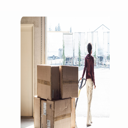
Comment vendre des
écouteurs en ligne
Vendez des écouteurs à des
clients du monde entier
Comment vendre des T-
shirts en ligne
Développez votre marque
de T-shirts