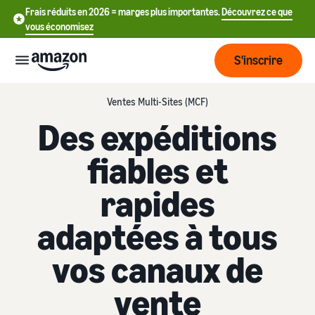
Frais réduits en 2026 = marges plus importantes.
Découvrez ce que
vous économisez
S'inscrire
Ventes Multi-Sites (MCF)
Commencer
Des expéditions
Commencez
fiables et
Expédier
中
à vendre
sur Amazon
文
rapides
Vue
-
Grandir
d'ensemble
CN
adaptées à tous
Introduction à la vente
de la
Comment devenir un
logistique
Touchez
English
Tarification
vendeur Amazon
vos canaux de
plus de
- GB
clients
Expédié par Amazon
vente
Créez votre compte
Français
Connaître
Apprendre
vendeur
Externalisez la gestion des
- FR