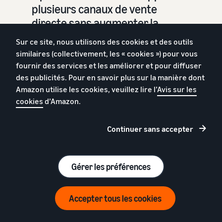
plusieurs canaux de vente
directe sans augmenter la
complexité de la chaîne
Sur ce site, nous utilisons des cookies et des outils
d’approvisionnement. La
similaires (collectivement, les « cookies ») pour vous
livraison rapide et fiable
fournir des services et les améliorer et pour diffuser
d’Amazon permet à tous nos
des publicités. Pour en savoir plus sur la manière dont
Amazon utilise les cookies, veuillez lire l’
Avis sur les
clients de bénéficier de la
cookies
d’Amazon.
meilleure expérience, quel que
soit le site sur lequel ils nous
Continuer sans accepter
trouvent.
Tyler Coopman
Gérer les préférences
etailz
Accepter tous les cookies