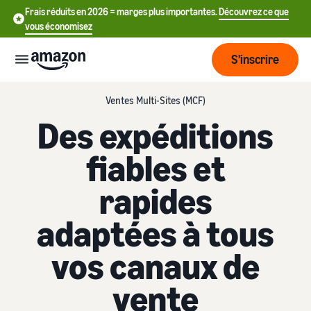
Frais réduits en 2026 = marges plus importantes.
Découvrez ce que
vous économisez
S'inscrire
Ventes Multi-Sites (MCF)
Commencer
Des expéditions
Commencez
fiables et
Expédier
中
à vendre
sur Amazon
文
rapides
Vue
-
Grandir
d'ensemble
CN
adaptées à tous
Introduction à la vente
de la
Comment devenir un
logistique
Touchez
English
Tarification
vendeur Amazon
vos canaux de
plus de
- GB
clients
Expédié par Amazon
vente
Créez votre compte
Français
Connaître
Apprendre
vendeur
Externalisez la gestion des
- FR