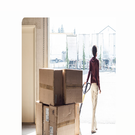
Comment vendre des
écouteurs en ligne
Vendez des écouteurs à des
clients du monde entier
Comment vendre des T-
shirts en ligne
Développez votre marque
de T-shirts