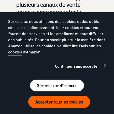
plusieurs canaux de vente
directe sans augmenter la
complexité de la chaîne
Sur ce site, nous utilisons des cookies et des outils
d’approvisionnement. La
similaires (collectivement, les « cookies ») pour vous
livraison rapide et fiable
fournir des services et les améliorer et pour diffuser
d’Amazon permet à tous nos
des publicités. Pour en savoir plus sur la manière dont
Amazon utilise les cookies, veuillez lire l’
Avis sur les
clients de bénéficier de la
cookies
d’Amazon.
meilleure expérience, quel que
soit le site sur lequel ils nous
Continuer sans accepter
trouvent.
Tyler Coopman
Gérer les préférences
etailz
Accepter tous les cookies