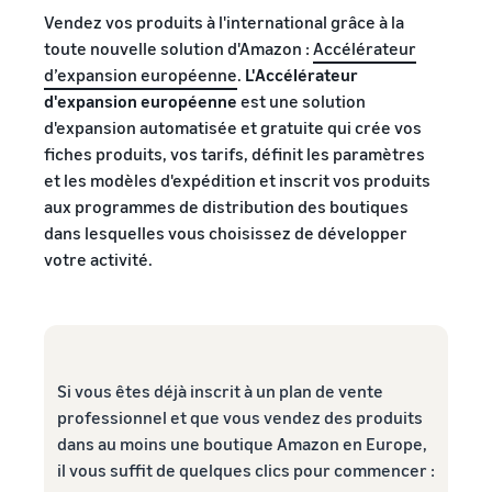
Partenaire de vente
Vendez vos produits à l'international grâce à la
App Store
Produits les plus
toute nouvelle solution d'Amazon :
Accélérateur
Traitez les commandes
Découvrez des partenaires
vendus en ligne
multi-canaux
d’expansion européenne
.
L'Accélérateur
logiciels approuvés par
Trouvez des produits
Calculateur
Utilisez votre stock Expédié
d'expansion européenne
est une solution
Amazon
tendance pour votre
de revenus
par Amazon pour les ventes
d'expansion automatisée et gratuite qui crée vos
entreprise en ligne
Réussite
sur d'autres canaux
Calculez les frais
fiches produits, vos tarifs, définit les paramètres
Explorez les
du
et les coûts d'un
et les modèles d'expédition et inscrit vos produits
programmes de vente
vendeur
Gestion des stocks
produit en
Grâce à la
Produits à bas prix
aux programmes de distribution des boutiques
Créez votre stratégie de
pour le commerce
comparant les
portée et
Vendez des produits à bas
électronique
vente avec une variété de
dans lesquelles vous choisissez de développer
méthodes
aux outils
prix et atteignez des
programmes
Guide de base sur le
votre activité.
d'expédition
d'Amazon,
millions de clients dans le
fonctionnement de la
Skipper's a
monde entier
gestion des stocks et les
transformé
outils et services pertinents
son
Vendez au-delà des
alimentation
frontières du
animale
Royaume-Uni et de l'UE
Si vous êtes déjà inscrit à un plan de vente
Produits
haut de
Accédez facilement à de
professionnel et que vous vendez des produits
Registre
gamme à
recherchés
nouveaux marchés
des
dans au moins une boutique Amazon en Europe,
base de
pour
marques
poisson
il vous suffit de quelques clics pour commencer :
commencer
d'une idée