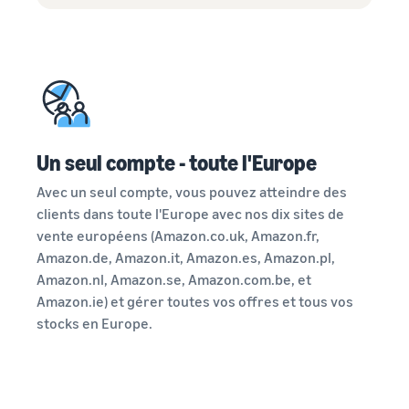
Comment vendre des
écouteurs en ligne
Vendez des écouteurs à des
clients du monde entier
Comment vendre des T-
shirts en ligne
Développez votre marque
Un seul compte - toute l'Europe
de T-shirts
Avec un seul compte, vous pouvez atteindre des
clients dans toute l'Europe avec nos dix sites de
vente européens (Amazon.co.uk, Amazon.fr,
Amazon.de, Amazon.it, Amazon.es, Amazon.pl,
Amazon.nl, Amazon.se, Amazon.com.be, et
Amazon.ie) et gérer toutes vos offres et tous vos
stocks en Europe.