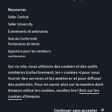
Ressources
Seller Central
Seller University
Événements et webinaires
Hub de Conformité
Partenaires de Vente
Appstore pour les vendeurs
partenaires
Rapport 2024 relatif aux
Sur ce site, nous utilisons des cookies et des outils
vendeurs partenaires
similaires (collectivement, les « cookies ») pour vous
européens
fournir des services et les améliorer et pour diffuser
Contactez-nous
des publicités. Pour en savoir plus sur la manière dont
Amazon utilise les cookies, veuillez lire l’
Avis sur les
cookies
d’Amazon.
Politique de confidentialité
Cookies
Continuer sans accepter