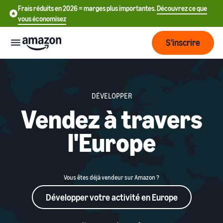
Frais réduits en 2026 = marges plus importantes.
Découvrez ce que
vous économisez
S'inscrire
Commencer
DÉVELOPPER
Commencez
Vendez à travers
Expédier
中
à vendre
sur Amazon
文
l'Europe
Vue
-
Grandir
d'ensemble
CN
Introduction à la vente
de la
Comment devenir un
logistique
Touchez
English
Vous êtes déjà vendeur sur Amazon ?
Tarification
vendeur Amazon
plus de
- GB
Développer votre activité en Europe
clients
Expédié par Amazon
Créez votre compte
Français
Connaître
Apprendre
vendeur
Externalisez la gestion des
- FR