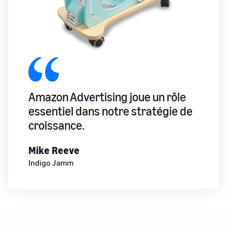
Comment vendre des
écouteurs en ligne
Vendez des écouteurs à des
clients du monde entier
Comment vendre des T-
shirts en ligne
Développez votre marque
de T-shirts
Amazon Advertising joue un rôle
essentiel dans notre stratégie de
croissance.
Mike Reeve
Indigo Jamm