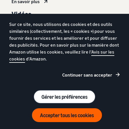
En savoir plus
Vidéos
Commencez à faire de la publicité grâce à ces vidéos
Sur ce site, nous utilisons des cookies et des outils
didactiques rapides de Seller University.
similaires (collectivement, les « cookies ») pour vous
fournir des services et les améliorer et pour diffuser
Afficher Seller University
des publicités. Pour en savoir plus sur la manière dont
Amazon utilise les cookies, veuillez lire l’
Avis sur les
Témoignages
cookies
d’Amazon.
Découvrez comment d'autres vendeurs ont utilisé Amazon
Advertising.
Continuer sans accepter
En savoir plus
Gérer les préférences
Accepter tous les cookies
Foire aux questions