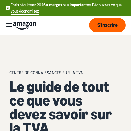
Frais réduits en 2026 = marges plus importantes.
Découvrez ce que
vous économisez
S'inscrire
Commencer
Commencez
Expédier
中
à vendre
CENTRE DE CONNAISSANCES SUR LA TVA
sur Amazon
文
Le guide de tout
Vue
-
Grandir
d'ensemble
CN
Introduction à la vente
ce que vous
de la
Comment devenir un
logistique
Touchez
English
Tarification
vendeur Amazon
devez savoir sur
plus de
- GB
clients
Expédié par Amazon
Créez votre compte
la TVA
Français
Connaître
Apprendre
vendeur
Externalisez la gestion des
- FR