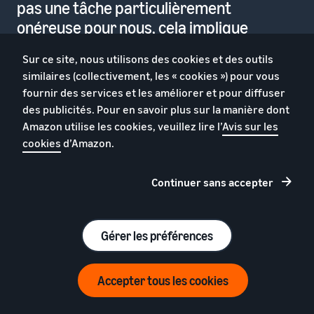
pas une tâche particulièrement
onéreuse pour nous, cela implique
simplement un peu de paperasse
Sur ce site, nous utilisons des cookies et des outils
supplémentaire une fois par
similaires (collectivement, les « cookies ») pour vous
trimestre.
fournir des services et les améliorer et pour diffuser
des publicités. Pour en savoir plus sur la manière dont
Zamir Cajee, PDG
Amazon utilise les cookies, veuillez lire l’
Avis sur les
iQualTech
cookies
d’Amazon.
Continuer sans accepter
Gérer les préférences
Accepter tous les cookies