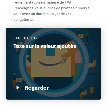
Comment vendre des
réglementation en matière de TVA.
écouteurs en ligne
Renseignez-vous auprès de professionnels si
Vendez des écouteurs à des
vous avez un doute au sujet de vos
clients du monde entier
obligations.
Comment vendre des T-
shirts en ligne
Développez votre marque
EXPLICATION
de T-shirts
Taxe sur la valeur ajoutée
Regarder