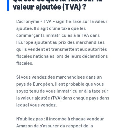
Inscrivez
à vendre
valeur ajoutée (TVA) ?
locale en
votre
une
marque
Trouvez votre
entreprise
auprès
L'acronyme « TVA » signifie Taxe sur la valeur
catégorie de produits
prospère.
d'Amazon
ajoutée. Il s'agit d'une taxe que les
Réduisez
Découvrez ce qui se vend
Une histoire
pour accéder
commerçants immatriculés à la TVA dans
vos frais
vraie, une
à une suite
d'expédition
l'Europe ajoutent au prix des marchandises
croissance
d'outils de
Comment vendre de la
pour vos
réelle.
qu'ils vendent et transmettent aux autorités
nourriture pour
création de
produits à
animaux en ligne
Pourriez-
marque et à
fiscales nationales lors de leurs déclarations
bas prix
vous être le
Développez votre
des
fiscales.
prochain?
entreprise d'aliments pour
avantages de
Découvrez les
animaux
protection
tarifs Prix bas
Si vous vendez des marchandises dans un
Expédié par
pays de Européen, il est probable que vous
Amazon pour les
Comment vendre des
soyez tenu de vous immatriculer à la taxe sur
produits éligibles
compléments
la valeur ajoutée (TVA) dans chaque pays dans
alimentaires en ligne
dont le prix est
lequel vous vendez.
inférieur ou égal à
Développez vos ventes de
€20.
compléments alimentaires
en ligne
N'oubliez pas : il incombe à chaque vendeur
Amazon de s'assurer du respect de la