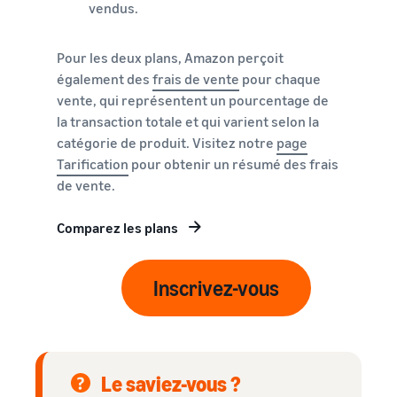
Comment vendre des
vendus.
écouteurs en ligne
Vendez des écouteurs à des
Pour les deux plans, Amazon perçoit
clients du monde entier
également des
frais de vente
pour chaque
vente, qui représentent un pourcentage de
Comment vendre des T-
la transaction totale et qui varient selon la
shirts en ligne
Développez votre marque
catégorie de produit. Visitez notre
page
de T-shirts
Tarification
pour obtenir un résumé des frais
de vente.
Comparez les plans
Inscrivez-vous
Le saviez-vous ?