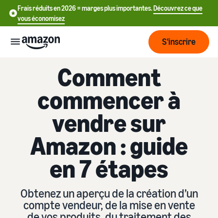
Frais réduits en 2026 = marges plus importantes.
Découvrez ce que
vous économisez
S'inscrire
Comment
Commencer
commencer à
Commencez
Expédier
vendre sur
中
à vendre
sur Amazon
文
Amazon : guide
Vue
-
Grandir
d'ensemble
CN
Introduction à la vente
en 7 étapes
de la
Comment devenir un
logistique
Touchez
English
Tarification
vendeur Amazon
plus de
- GB
Obtenez un aperçu de la création d’un
clients
Expédié par Amazon
Créez votre compte
compte vendeur, de la mise en vente
Français
Connaître
Apprendre
vendeur
Externalisez la gestion des
de vos produits, du traitement des
- FR