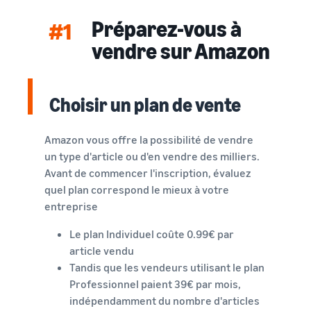
Inscrivez
à vendre
locale en
votre
Préparez-vous à
#1
une
marque
Trouvez votre
entreprise
vendre sur Amazon
auprès
catégorie de produits
prospère.
d'Amazon
Réduisez
Découvrez ce qui se vend
Une histoire
pour accéder
vos frais
vraie, une
à une suite
Choisir un plan de vente
d'expédition
croissance
d'outils de
Comment vendre de la
pour vos
réelle.
nourriture pour
création de
produits à
animaux en ligne
Pourriez-
marque et à
Amazon vous offre la possibilité de vendre
bas prix
vous être le
Développez votre
des
un type d'article ou d'en vendre des milliers.
prochain?
entreprise d'aliments pour
avantages de
Découvrez les
Avant de commencer l'inscription, évaluez
animaux
protection
tarifs Prix bas
quel plan correspond le mieux à votre
Expédié par
entreprise
Amazon pour les
Comment vendre des
produits éligibles
compléments
Le plan Individuel coûte 0.99€ par
alimentaires en ligne
dont le prix est
article vendu
inférieur ou égal à
Développez vos ventes de
€20.
compléments alimentaires
Tandis que les vendeurs utilisant le plan
en ligne
Professionnel paient 39€ par mois,
indépendamment du nombre d'articles