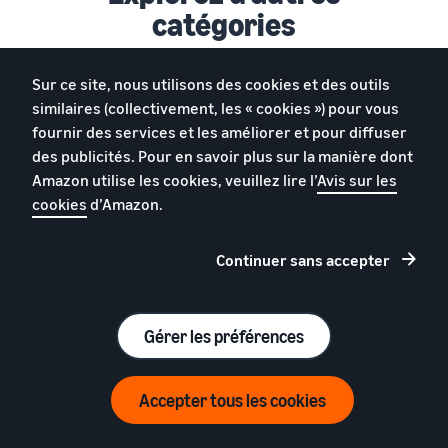
catégories
Sur ce site, nous utilisons des cookies et des outils
similaires (collectivement, les « cookies ») pour vous
fournir des services et les améliorer et pour diffuser
des publicités. Pour en savoir plus sur la manière dont
Amazon utilise les cookies, veuillez lire l’
Avis sur les
cookies
d’Amazon.
Continuer sans accepter
T-Shirts
Gérer les préférences
Comment vendre des t-shirts sur
Amazon France
Accepter tous les cookies
Inscrivez-vous maintenant
39 € (hors TVA) par mois + frais de vente