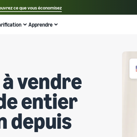
uvrez ce que vous économisez
Sélectionnez votre langue préférée
arification
Apprendre
中文 - CN
Exemples:
Vendre sur Amazon
Expédié par Amazon
English - GB
Voici ce qui peut vous aider
Développez vos opérations
Explorez d'autres outils et programmes
Estimer les frais et les coûts
Guides
Français - FR
Guide du débutant
Vendez à travers l'Europe
Vendez des produits faits main
Calculateur de revenus
Qu'est-ce que le dropshipping ?
A savoir avant de commencer à vendre
Économisez 53 % sur les frais d'expédition et développez
Vendez vos produits artisanaux dans le monde entier
Estimez vos ventes sur Amazon
Externaliser l'intégralité du processus de livraison des
à vendre
votre activité dans toute l'Union européenne
produits, du fabricant au client
Guide du Nouveau Vendeur
Amazon Renewed
Estimez les frais d'expédition
Traitez les commandes multi-canaux
Produits les plus vendus en ligne
de entier
Débloquez les actions recommandées qui peuvent vous
Vendez des produits reconditionnés et d'occasion à des
Comparez les coûts par méthode d'expédition
aider à vendre 9 fois plus la première année
Utilisez votre stock Expédié par Amazon pour les ventes
millions de clients Amazon
Trouvez des produits tendance pour votre entreprise en
sur d'autres canaux
ligne
n depuis
Expédié par Amazon
Partenaire de vente App Store
Produits à bas prix
Gestion des stocks pour le commerce
Externalisez l'expédition, les retours et le service client
Découvrez des partenaires logiciels approuvés par
électronique
Vendez des produits à bas prix et atteignez des millions
Amazon
Guide de base sur le fonctionnement de la gestion des
de clients dans le monde entier
Registre des marques