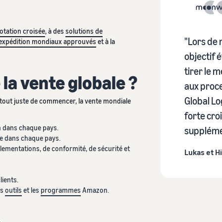
otation croisée
, à des
solutions de
"Lors de 
d'expédition mondiaux approuvés
et à la
objectif é
tirer le 
a vente globale ?
aux proce
Global Lo
 tout juste de commencer, la vente mondiale
forte cro
 dans chaque pays.
suppléme
re dans chaque pays.
lementations, de conformité, de sécurité et
Lukas et H
lients.
es
outils
et les
programmes
Amazon.