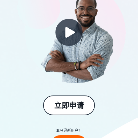
可
成本
亚马逊物流配送费用
中
以
详细了解这项热门计划的费
心
探
提
用
了
索
供
发
解
更
帮
展
更
多
助
您
多
估
工
的
的
信
算
具
内
业
息
费
和
容
务
用
计
和
中
划
在线销售博客
成
新手指南
文
在欧洲各地销售
了解有关在线销售概念的更
本
开始销售前需要了解的信息
多信息
节省 53％ 的运费，并将您
销售手工制品
登
的业务扩展到整个欧盟
录
在世界各地销售您的手工制
新卖家指南
收入计算器
卖家大学
品
解锁推荐的操作，助您实现
估算您在亚马逊上的销量
处理多渠道订单
培训和学习资源，帮助卖家
立即申请
注
第一年销量增长 9 倍
在亚马逊上取得成功
册
将您的亚马逊物流库存用于
Amazon Renewed
其他渠道的销售
估算配送费用
向数百万亚马逊买家销售翻
亚马逊物流
按配送方式比较成本
卖家成功案例
新和二手商品
外包配送、退货和客户服务
亚马逊新用户？
低价商品
准备好开始您的成功故事了