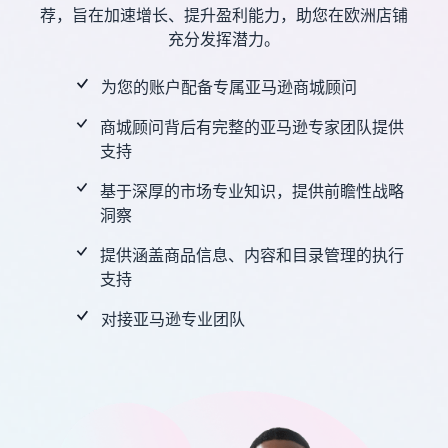
- GB
荐，旨在加速增长、提升盈利能力，助您在欧洲店铺
更
亚马逊物流
充分发挥潜力。
多
外包配送、退货和客户服务
官
了
销售简介
Français
客
管理
方
解
如何成为亚马逊卖家
- FR
户
为您的账户配备专属亚马逊商城顾问
培
费
从自己的仓库配送订
训
用
创建您的卖家帐户
商城顾问背后有完整的亚马逊专家团队提供
单
和
在亚马逊上做广告
回顾创建卖家账户的步骤
支持
享受更快、更实惠、更可靠
成
在亚马逊店铺内外发布广告
通
的配送服务
本
基于深厚的市场专业知识，提供前瞻性战略
过
创建您的商品
B2B 销售
洞察
我
亚马逊商品类别和商品信息
推出新品
与企业客户建立联系
们
定价概览
概览
使用亚马逊物流，获得 10%
提供涵盖商品信息、内容和目录管理的执行
的
以盈利方式发展您的业务
销售额返还和免费仓储
支持
网
全球销售
配送您的订单
络
向世界各地的亚马逊买家销
比较销售计划
向买家发送商品
买家订单处理
对接亚马逊专业团队
研
售商品
比较并选择销售计划
探索适合配送您的订单的解
讨
决方案
会
获取个性化推荐
以
销售佣金
和
您的商城顾问如何帮助您在
下
查看销售佣金
收入计算器
知
亚马逊上发展
是
比较配送方式、计算费用和
识