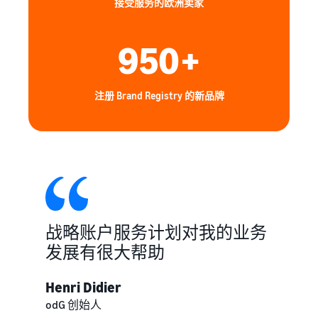
关于库存管理如何运作以及
可获得
接受服务的欧洲卖家
为蓬勃兴
低于 20
相关工具和服务的基本指南
一系列
旺的业
欧元的
品牌创
务。这是
商品的
950+
建工具
一个真实
低价商
和保护
的故事，
适
品亚马
权益
见证了切
合
逊物流
实的增
注册 Brand Registry 的新品牌
入
费率。
长。您是
门
否会成为
销
下一个成
售
功典范？
的
热
门
商
品
战略账户服务计划对我的业务
发展有很大帮助
如何在线销售宠物食
品
Henri Didier
发展您的宠物食品业务
odG 创始人