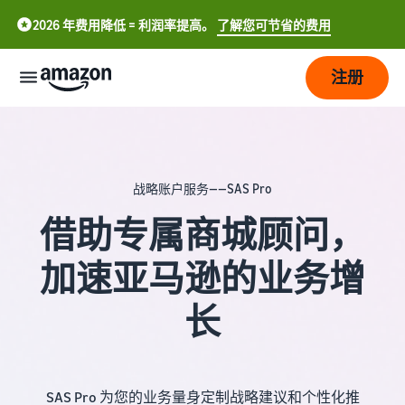
2026 年费用降低 = 利润率提高。
了解您可节省的费用
注册
立
即
开
战略账户服务——SAS Pro
始
借助专属商城顾问，
配
开
送
始
加速亚马逊的业务增
在
中
亚
长
成
物
文
马
长
流
-
逊
概
CN
上
况
定
触
销
SAS Pro 为您的业务量身定制战略建议和个性化推
English
价
达
售