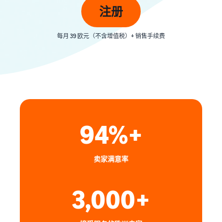
吗？
销售低价商品，触达全球数
App Store 销售合作伙
注册
品牌注册
百万客户
伴
借助亚马逊推出您的品牌
增值税知识中心
探索亚马逊批准的软件合作
在英国和欧盟之外销
您需要了解的增值税信息汇
每月 39 欧元（不含增值税）+ 销售手续费
伙伴
售
集一处
收入
轻松进入新市场
探索销售计划
计算
通过各种计划制定您的销售
器
指
策略
卖家
比较配
南
成功
送方
案例
式、计
Skipper's
算费用
什么是直销？
主要经营
94%+
和成本
外包从制造商到买家的整个
降低
以鱼类为
产品交付流程
低价
基础的高
商品
端宠物食
品牌
卖家满意率
品，凭借
的运
线上最畅销的商品
注册
亚马逊的
费
为您的在线业务寻找热门商
在亚马
影响力和
3,000+
品
了解符
逊注册
工具，将
合资格
您的品
一个当地
且定价
电子商务库存管理
牌，即
创意发展
等于或