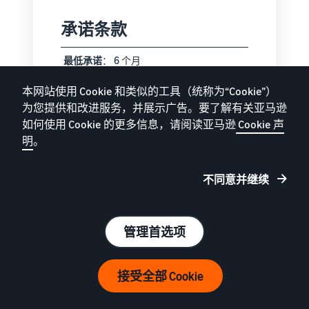
承诺条款
最低承诺
： 6 个月
终止
： 提前 30 天通知
本网站使用 Cookie 和类似的工具（统称为“Cookie”）
为您提供和改进服务，并展示广告。要了解有关亚马逊
最长期限
： 无上限
如何使用 Cookie 的更多信息，请阅读亚马逊
Cookie 声
明
。
不同意并继续
等级评估
管理首选项
频率
： 每年 1 月和 7 月
接受全部 Cookie
依据
： 基于过去十二个月 (TTM) 的已订购
商品销售额