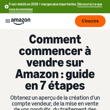
Frais réduits en 2026 = marges plus importantes.
Découvrez ce que
vous économisez
S'inscrire
Comment
Commencer
commencer à
Commencez
Expédier
vendre sur
中
à vendre
sur Amazon
文
Amazon : guide
Vue
-
Grandir
d'ensemble
CN
Introduction à la vente
en 7 étapes
de la
Comment devenir un
logistique
Touchez
English
Tarification
vendeur Amazon
plus de
- GB
Obtenez un aperçu de la création d’un
clients
Expédié par Amazon
Créez votre compte
compte vendeur, de la mise en vente
Français
Connaître
Apprendre
vendeur
Externalisez la gestion des
de vos produits, du traitement des
- FR