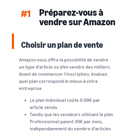
Inscrivez
à vendre
locale en
votre
Préparez-vous à
#1
une
marque
Trouvez votre
entreprise
vendre sur Amazon
auprès
catégorie de produits
prospère.
d'Amazon
Réduisez
Découvrez ce qui se vend
Une histoire
pour accéder
vos frais
vraie, une
à une suite
Choisir un plan de vente
d'expédition
croissance
d'outils de
Comment vendre de la
pour vos
réelle.
nourriture pour
création de
produits à
animaux en ligne
Pourriez-
marque et à
Amazon vous offre la possibilité de vendre
bas prix
vous être le
Développez votre
des
un type d'article ou d'en vendre des milliers.
prochain?
entreprise d'aliments pour
avantages de
Découvrez les
Avant de commencer l'inscription, évaluez
animaux
protection
tarifs Prix bas
quel plan correspond le mieux à votre
Expédié par
entreprise
Amazon pour les
Comment vendre des
produits éligibles
compléments
Le plan Individuel coûte 0.99€ par
alimentaires en ligne
dont le prix est
article vendu
inférieur ou égal à
Développez vos ventes de
€20.
compléments alimentaires
Tandis que les vendeurs utilisant le plan
en ligne
Professionnel paient 39€ par mois,
indépendamment du nombre d'articles