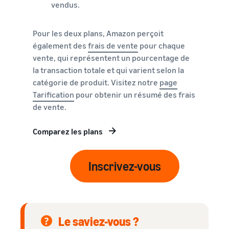
Comment vendre des
vendus.
écouteurs en ligne
Vendez des écouteurs à des
Pour les deux plans, Amazon perçoit
clients du monde entier
également des
frais de vente
pour chaque
vente, qui représentent un pourcentage de
Comment vendre des T-
la transaction totale et qui varient selon la
shirts en ligne
Développez votre marque
catégorie de produit. Visitez notre
page
de T-shirts
Tarification
pour obtenir un résumé des frais
de vente.
Comparez les plans
Inscrivez-vous
Le saviez-vous ?