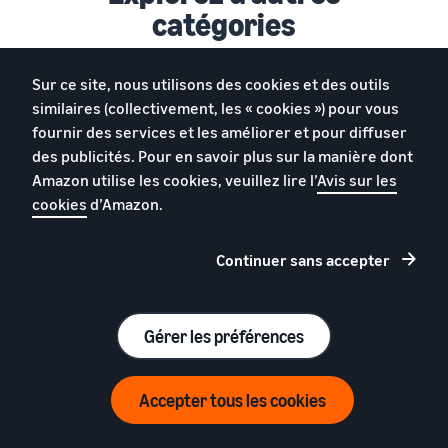
catégories
Sur ce site, nous utilisons des cookies et des outils
similaires (collectivement, les « cookies ») pour vous
fournir des services et les améliorer et pour diffuser
des publicités. Pour en savoir plus sur la manière dont
Amazon utilise les cookies, veuillez lire l’
Avis sur les
cookies
d’Amazon.
Continuer sans accepter
T-Shirts
Gérer les préférences
Comment vendre des t-shirts sur
Amazon France
Accepter tous les cookies
Inscrivez-vous maintenant
39 € (hors TVA) par mois + frais de vente