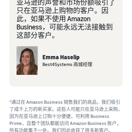
亚马逊的声誉和市场份额吸引了
关于库存管理如何运作以及
可获得
为蓬勃兴
低于 20
相关工具和服务的基本指南
一系列
旺的业
只在亚马逊上购物的客户。因
欧元的
品牌创
务。这是
商品的
此，如果不使用 Amazon
建工具
一个真实
低价商
Business，可能永远无法接触到
和保护
的故事，
适
品亚马
权益
见证了切
这部分客户。
合
逊物流
实的增
入
费率。
长。您是
门
否会成为
销
Emma Haselip
下一个成
售
Best4Systems 商城经理
功典范？
的
热
门
商
品
“通过在 Amazon Business 销售我们的商品，我们吸引
了成千上万的新买家。这些人可能只在亚马逊上采购，
如何在线销售宠物食
品
因为在亚马逊上订购十分便捷，可利用 Business
发展您的宠物食品业务
Prime，且整个团队都能访问 Amazon Business 账户，
所有功能集于一处。我们因此收获了很多新客户。