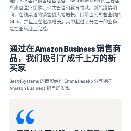
地的 B2B 客户销售电信设备。Best4Systems 的主要客
吗？
销售低价商品，触达全球数
App Store 销售合作伙
品牌注册
百万客户
户来自医疗保健、公共管理和教育领域。新冠疫情期
伴
借助亚马逊推出您的品牌
间，在线渠道的销售额大幅增长。目前占公司营业额的
增值税知识中心
探索亚马逊批准的软件合作
在英国和欧盟之外销
24％，并且还在继续增长。其中超过三分之一的业务
您需要了解的增值税信息汇
伙伴
售
集一处
是在亚马逊上完成。
收入
轻松进入新市场
探索销售计划
计算
通过各种计划制定您的销售
器
通过在 Amazon Business 销售商
指
策略
卖家
比较配
南
品，我们吸引了成千上万的新
成功
送方
案例
式、计
买家
Skipper's
算费用
什么是直销？
主要经营
和成本
外包从制造商到买家的整个
降低
以鱼类为
Best4Systems 的商城经理 Emma Haselip 分享她在
产品交付流程
低价
基础的高
Amazon Business 销售的发现：
商品
端宠物食
品牌
品，凭借
的运
线上最畅销的商品
注册
亚马逊的
费
为您的在线业务寻找热门商
在亚马
影响力和
品
了解符
逊注册
工具，将
合资格
您的品
一个当地
且定价
电子商务库存管理
牌，即
创意发展
等于或