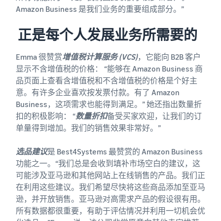
如何在线销售膳食补
Amazon Business 是我们业务的重要组成部分。”
充剂
拓展膳食补充剂的线上销售
正是每个人发展业务所需要的
如何在线销售耳机
Emma 很赞赏
增值税计算服务 (VCS)
，它能向 B2B 客户
向世界各地的客户销售耳机
显示不含增值税的价格： “能够在 Amazon Business 商
品页面上查看含增值税和不含增值税的价格是个好主
如何在线销售 T 恤
意。有许多企业喜欢按发票付款。有了 Amazon
发展你的 T 恤品牌
Business，这项需求也能得到满足。” 她还指出数量折
扣的积极影响： “
数量折扣
备受买家欢迎，让我们的订
单量得到增加。我们的销售效果非常好。”
选品建议
是 Best4Systems 最赞赏的 Amazon Business
功能之一。“我们总是会收到填补市场空白的建议，这
可能涉及亚马逊和其他网站上在线销售的产品。我们正
在利用这些建议。我们希望尽快将这些商品添加至亚马
逊，并开放销售。亚马逊对高需求产品的假设很有用。
所有数据都很重要，有助于评估情况并利用一切机会优