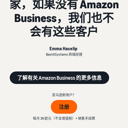
家，如果没有 Amazon
- GB
更
亚马逊物流
多
外包配送、退货和客户服务
Business，我们也不
官
了
销售简介
Français
客
管理
方
解
如何成为亚马逊卖家
- FR
户
培
费
会有这些客户
从自己的仓库配送订
训
用
创建您的卖家帐户
单
和
在亚马逊上做广告
回顾创建卖家账户的步骤
享受更快、更实惠、更可靠
成
在亚马逊店铺内外发布广告
Emma Haselip
通
的配送服务
本
Best4Systems 商城经理
过
创建您的商品
B2B 销售
我
亚马逊商品类别和商品信息
推出新品
与企业客户建立联系
们
定价概览
概览
使用亚马逊物流，获得 10%
的
以盈利方式发展您的业务
销售额返还和免费仓储
了解有关 Amazon Business 的更多信息
网
全球销售
配送您的订单
络
向世界各地的亚马逊买家销
比较销售计划
向买家发送商品
买家订单处理
研
售商品
比较并选择销售计划
亚马逊新用户？
探索适合配送您的订单的解
讨
决方案
会
注册
获取个性化推荐
以
销售佣金
和
您的商城顾问如何帮助您在
下
查看销售佣金
收入计算器
知
每月 39 欧元（不含增值税）+ 销售手续费
亚马逊上发展
是
比较配送方式、计算费用和
识