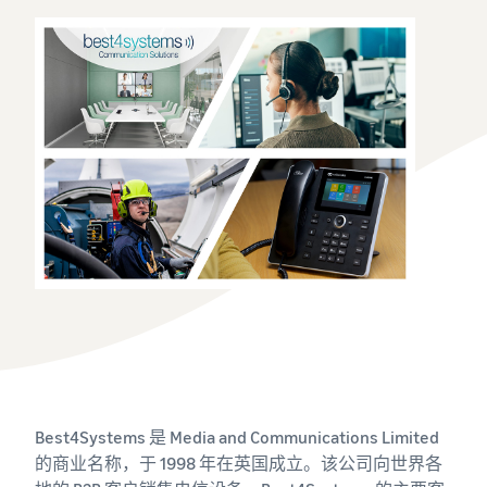
可
成本
亚马逊物流配送费用
中
以
详细了解这项热门计划的费
心
探
提
用
了
索
供
发
解
更
帮
展
更
多
助
您
多
估
工
的
的
信
算
具
内
业
息
费
和
容
务
用
计
和
中
划
在线销售博客
成
新手指南
文
在欧洲各地销售
了解有关在线销售概念的更
本
开始销售前需要了解的信息
多信息
节省 53％ 的运费，并将您
销售手工制品
登
的业务扩展到整个欧盟
录
在世界各地销售您的手工制
新卖家指南
收入计算器
卖家大学
品
解锁推荐的操作，助您实现
估算您在亚马逊上的销量
处理多渠道订单
培训和学习资源，帮助卖家
注
第一年销量增长 9 倍
在亚马逊上取得成功
册
将您的亚马逊物流库存用于
Amazon Renewed
其他渠道的销售
估算配送费用
向数百万亚马逊买家销售翻
亚马逊物流
Best4Systems 是 Media and Communications Limited
按配送方式比较成本
卖家成功案例
新和二手商品
外包配送、退货和客户服务
的商业名称，于 1998 年在英国成立。该公司向世界各
低价商品
准备好开始您的成功故事了