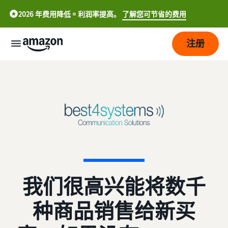
2026 年费用降低 = 利润率提高。
了解您可节省的费用
注册
立
即
开
始
配
开
送
始
在
中
亚
成
物
文
我们很高兴能将数千
马
长
流
-
逊
概
CN
种商品销售给新买
上
况
定
触
销
English
价
达
售